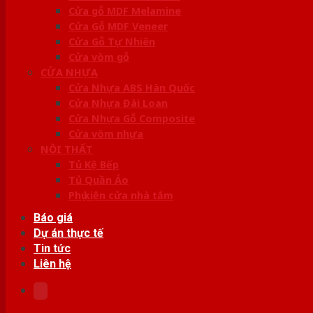
Cửa gỗ MDF Melamine
Cửa Gỗ MDF Veneer
Cửa Gỗ Tự Nhiên
Cửa vòm gỗ
CỬA NHỰA
Cửa Nhựa ABS Hàn Quốc
Cửa Nhựa Đài Loan
Cửa Nhựa Gỗ Composite
Cửa vòm nhựa
NỘI THẤT
Tủ Kệ Bếp
Tủ Quần Áo
Phụ kiện cửa nhà tắm
Báo giá
Dự án thực tế
Tin tức
Liên hệ