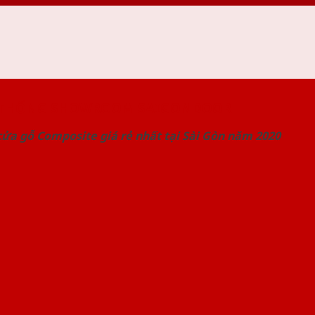
 THỐNG SHOWROOM SAIGONDOOR
ửa gỗ Composite giá rẻ nhất tại Sài Gòn năm 2020