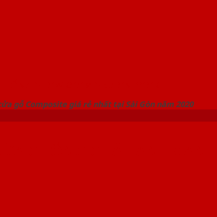
 THỐNG SHOWROOM SAIGONDOOR
ửa gỗ Composite giá rẻ nhất tại Sài Gòn năm 2020
 CỬA CHỐNG CHÁY AN TOÀN