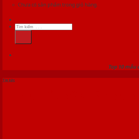
Chưa có sản phẩm trong giỏ hàng.
Tìm
kiếm:
HỆ
Top 10 mẫu c
Tin tức
+3 ĐỊA ĐIỂM CẦN LẮP ĐẶT