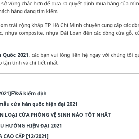
cơ sở vững chắc hơn để đưa ra quyết định mua hàng của mìn
hách hàng đang tìm kiếm.
om trải rộng khắp TP Hồ Chí Minh chuyên cung cấp các dò
, nhựa composite, nhựa Đài Loan đến các dòng cửa gỗ, c
n Quốc 2021
, các bạn vui lòng liên hệ ngay với chúng tôi q
tận tình và chi tiết nhất.
21]☑️Đã kiểm định
mẫu cửa hàn quốc hiện đại 2021
ỌN LOẠI CỬA PHÒNG VỆ SINH NÀO TỐT NHẤT
XU HƯỚNG HIỆN ĐẠI 2021
 CAO CẤP [12/2021]