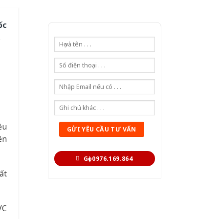
ốc
.
ều
ên
Gọi 0976.169.864
ất
VC