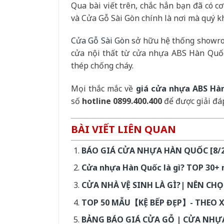
Qua bài viết trên, chắc hẳn bạn đã có 
và Cửa Gỗ Sài Gòn chính là nơi mà quý k
Cửa Gỗ Sài Gòn
sở hữu hệ thống showro
cửa nội thất từ cửa nhựa ABS Hàn Quốc
thép chống cháy.
Mọi thắc mắc về
giá cửa nhựa ABS Hà
số
hotline 0899.400.400
để được giải đáp 
BÀI VIẾT LIÊN QUAN
BÁO GIÁ CỬA NHỰA HÀN QUỐC [8/20
Cửa nhựa Hàn Quốc là gì? TOP 30+ 
CỬA NHÀ VỆ SINH LÀ GÌ?| NÊN CH
TOP 50 MẪU【KỆ BẾP ĐẸP】- THEO 
BẢNG BÁO GIÁ CỬA GỖ | CỬA NHỰA