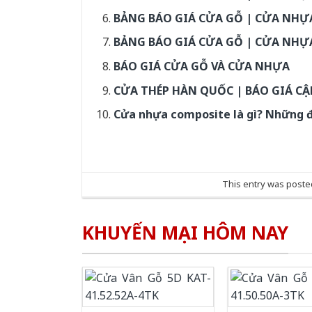
BẢNG BÁO GIÁ CỬA GỖ | CỬA NHỰA
BẢNG BÁO GIÁ CỬA GỖ | CỬA NHỰA
BÁO GIÁ CỬA GỖ VÀ CỬA NHỰA
CỬA THÉP HÀN QUỐC | BÁO GIÁ CẬ
Cửa nhựa composite là gì? Những đ
This entry was poste
KHUYẾN MẠI HÔM NAY