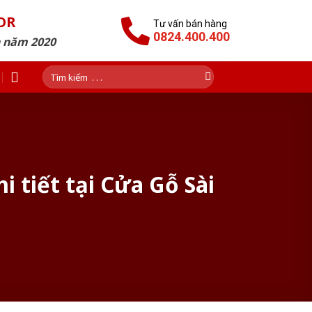
OR
Tư vấn bán hàng
0824.400.400
n năm 2020
Tìm
kiếm:
 tiết tại Cửa Gỗ Sài