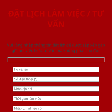
ĐẶT LỊCH LÀM VIỆC / TƯ
VẤN
Vui lòng nhập thông tin đặt lịch để được sắp xếp gặp
gỡ làm việc hoăc tư vấn mà không phải chờ đợi.