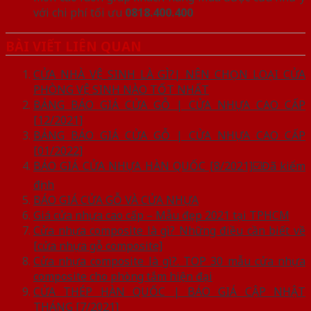
với chi phí tối ưu
0818.400.400
BÀI VIẾT LIÊN QUAN
CỬA NHÀ VỆ SINH LÀ GÌ?| NÊN CHỌN LOẠI CỬA
PHÒNG VỆ SINH NÀO TỐT NHẤT
BẢNG BÁO GIÁ CỬA GỖ | CỬA NHỰA CAO CẤP
[12/2021]
BẢNG BÁO GIÁ CỬA GỖ | CỬA NHỰA CAO CẤP
[01/2022]
BÁO GIÁ CỬA NHỰA HÀN QUỐC [8/2021]☑️Đã kiểm
định
BÁO GIÁ CỬA GỖ VÀ CỬA NHỰA
Giá cửa nhựa cao cấp – Mẫu đẹp 2021 tại TPHCM
Cửa nhựa composite là gì? Những điều cần biết về
[cửa nhựa gỗ composite]
Cửa nhựa composite là gì?. TOP 30 mẫu cửa nhựa
composite cho phòng tắm hiện đại
CỬA THÉP HÀN QUỐC | BÁO GIÁ CẬP NHẬT
THÁNG [7/2021]