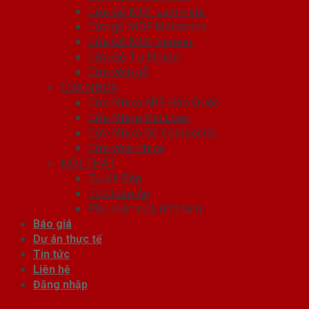
Cửa Gỗ MDF Laminate
Cửa gỗ MDF Melamine
Cửa Gỗ MDF Veneer
Cửa Gỗ Tự Nhiên
Cửa vòm gỗ
CỬA NHỰA
Cửa Nhựa ABS Hàn Quốc
Cửa Nhựa Đài Loan
Cửa Nhựa Gỗ Composite
Cửa vòm nhựa
NỘI THẤT
Tủ Kệ Bếp
Tủ Quần Áo
Phụ kiện cửa nhà tắm
Báo giá
Dự án thực tế
Tin tức
Liên hệ
Đăng nhập