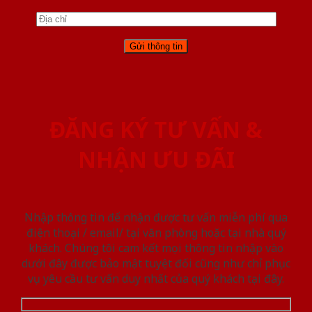
ĐĂNG KÝ TƯ VẤN &
NHẬN ƯU ĐÃI
Nhập thông tin để nhận được tư vấn miễn phí qua
điện thoại / email/ tại văn phòng hoặc tại nhà quý
khách. Chúng tôi cam kết mọi thông tin nhập vào
dưới đây được bảo mật tuyệt đối cũng như chỉ phục
vụ yêu cầu tư vấn duy nhất của quý khách tại đây.