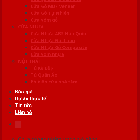
Cửa Gỗ MDF Veneer
Cửa Gỗ Tự Nhiên
Cửa vòm gỗ
CỬA NHỰA
Cửa Nhựa ABS Hàn Quốc
Cửa Nhựa Đài Loan
Cửa Nhựa Gỗ Composite
Cửa vòm nhựa
NỘI THẤT
Tủ Kệ Bếp
Tủ Quần Áo
Phụ kiện cửa nhà tắm
Báo giá
Dự án thực tế
Tin tức
Liên hệ
Chưa có sản phẩm trong giỏ hàng.