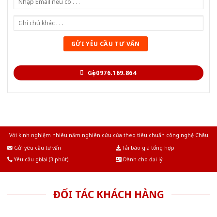
Gọi 0976.169.864
Với kinh nghiệm nhiêu năm nghiên cứu cửa theo tiêu chuẩn công nghệ Châu
Âu.Chúng tôi tự tin là nhà sản xuất & cung cấp hàng đầu tại Việt Nam!
Gửi yêu cầu tư vấn
Tải báo giá tổng hợp
Yêu cầu gọi lại (3 phút)
Dành cho đại lý
ĐỐI TÁC KHÁCH HÀNG