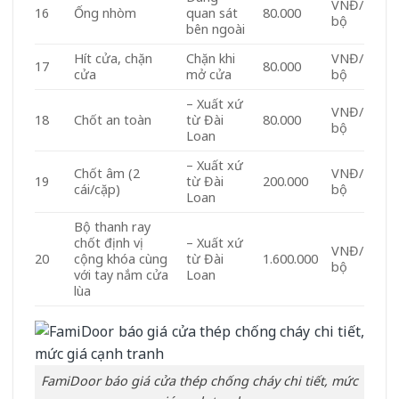
VNĐ/
16
Ống nhòm
quan sát
80.000
bộ
bên ngoài
Hít cửa, chặn
Chặn khi
VNĐ/
17
80.000
cửa
mở cửa
bộ
– Xuất xứ
VNĐ/
18
Chốt an toàn
từ Đài
80.000
bộ
Loan
– Xuất xứ
Chốt âm (2
VNĐ/
19
từ Đài
200.000
cái/cặp)
bộ
Loan
Bộ thanh ray
chốt định vị
– Xuất xứ
VNĐ/
20
cộng khóa cùng
từ Đài
1.600.000
bộ
với tay nắm cửa
Loan
lùa
FamiDoor báo giá cửa thép chống cháy chi tiết, mức