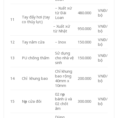
– Xuất xứ
VNĐ/
từ Đài
480.000
bộ
Tay đẩy hơi (tay
Loan
11
co thủy lực)
– Xuất xứ
VNĐ/
950.000
từ Nhật
bộ
VNĐ/
12
Tay nắm cửa
– Inox
150.000
bộ
Sử dụng
VNĐ/
13
PU chống thấm
cho nhà vệ
150.000
bộ
sinh
Chỉ khung
bao rộng
VNĐ/
14
Chỉ khung bao
200.000
40mm x
bộ
10mm
02 nẹp
bánh ú và
VNĐ/
15
Nẹp cửa đôi
300.000
02 chốt
bộ
âm
Dùng