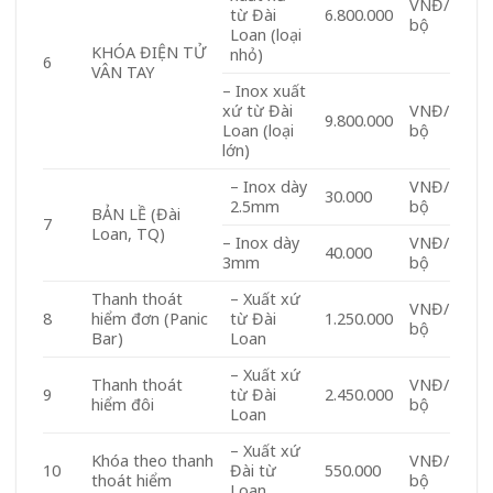
VNĐ/
từ Đài
6.800.000
bộ
Loan (loại
KHÓA ĐIỆN TỬ
nhỏ)
6
VÂN TAY
– Inox xuất
xứ từ Đài
VNĐ/
9.800.000
Loan (loại
bộ
lớn)
– Inox dày
VNĐ/
30.000
2.5mm
bộ
BẢN LỀ (Đài
7
Loan, TQ)
– Inox dày
VNĐ/
40.000
3mm
bộ
Thanh thoát
– Xuất xứ
VNĐ/
8
hiểm đơn (Panic
từ Đài
1.250.000
bộ
Bar)
Loan
– Xuất xứ
Thanh thoát
VNĐ/
9
từ Đài
2.450.000
hiểm đôi
bộ
Loan
– Xuất xứ
Khóa theo thanh
VNĐ/
10
Đài từ
550.000
thoát hiểm
bộ
Loan