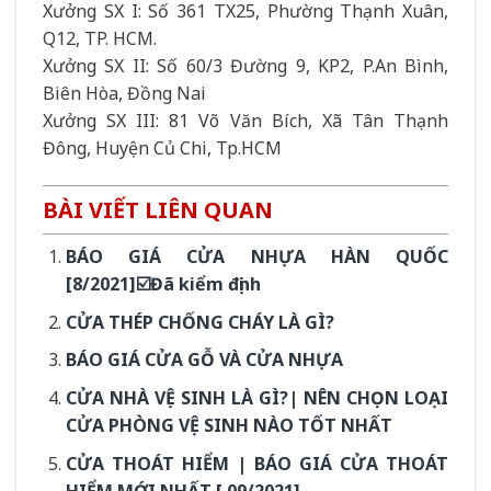
Xưởng SX I: Số 361 TX25, Phường Thạnh Xuân,
Q12, TP. HCM.
Xưởng SX II: Số 60/3 Đường 9, KP2, P.An Bình,
Biên Hòa, Đồng Nai
Xưởng SX III: 81 Võ Văn Bích, Xã Tân Thạnh
Đông, Huyện Củ Chi, Tp.HCM
BÀI VIẾT LIÊN QUAN
BÁO GIÁ CỬA NHỰA HÀN QUỐC
[8/2021]☑️Đã kiểm định
CỬA THÉP CHỐNG CHÁY LÀ GÌ?
BÁO GIÁ CỬA GỖ VÀ CỬA NHỰA
CỬA NHÀ VỆ SINH LÀ GÌ?| NÊN CHỌN LOẠI
CỬA PHÒNG VỆ SINH NÀO TỐT NHẤT
CỬA THOÁT HIỂM | BÁO GIÁ CỬA THOÁT
HIỂM MỚI NHẤT [ 09/2021]