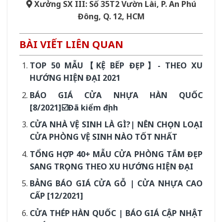
Xưởng SX III: Số 35T2 Vườn Lài, P. An Phú
Đông, Q. 12, HCM
BÀI VIẾT LIÊN QUAN
TOP 50 MẪU【KỆ BẾP ĐẸP】- THEO XU
HƯỚNG HIỆN ĐẠI 2021
BÁO GIÁ CỬA NHỰA HÀN QUỐC
[8/2021]☑️Đã kiểm định
CỬA NHÀ VỆ SINH LÀ GÌ?| NÊN CHỌN LOẠI
CỬA PHÒNG VỆ SINH NÀO TỐT NHẤT
TỔNG HỢP 40+ MẪU CỬA PHÒNG TẮM ĐẸP
SANG TRỌNG THEO XU HƯỚNG HIỆN ĐẠI
BẢNG BÁO GIÁ CỬA GỖ | CỬA NHỰA CAO
CẤP [12/2021]
CỬA THÉP HÀN QUỐC | BÁO GIÁ CẬP NHẬT