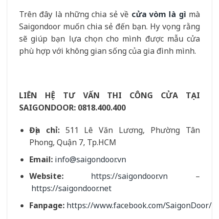
Trên đây là những chia sẻ về
cửa vòm là gì
mà
Saigondoor muốn chia sẻ đến bạn. Hy vọng rằng
sẽ giúp bạn lựa chọn cho mình được mẫu cửa
phù hợp với không gian sống của gia đình mình.
LIÊN HỆ TƯ VẤN THI CÔNG CỬA TẠI
SAIGONDOOR:
0818.400.400
Địa chỉ:
511 Lê Văn Lương, Phường Tân
Phong, Quận 7, Tp.HCM
Email:
info@saigondoor.vn
Website:
https://saigondoor.vn
–
https://saigondoor.net
Fanpage:
https://www.facebook.com/SaigonDoor/