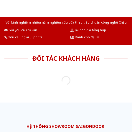
Với kinh nghiệm nhiêu năm nghiên cứu cửa theo tiêu chuẩn công nghệ Châu
Âu.Chúng tôi tự tin là nhà sản xuất & cung cấp hàng đầu tại Việt Nam!
Gửi yêu cầu tư vấn
Tải báo giá tổng hợp
Yêu cầu gọi lại (3 phút)
Dành cho đại lý
ĐỐI TÁC KHÁCH HÀNG
HỆ THỐNG SHOWROOM SAIGONDOOR