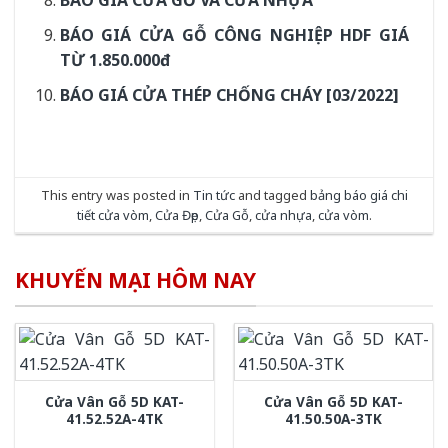
BÁO GIÁ CỬA GỖ VÀ CỬA NHỰA
BÁO GIÁ CỬA GỖ CÔNG NGHIỆP HDF GIÁ
TỪ 1.850.000đ
BÁO GIÁ CỬA THÉP CHỐNG CHÁY [03/2022]
This entry was posted in
Tin tức
and tagged
bảng báo giá chi
tiết cửa vòm
,
Cửa Đẹp
,
Cửa Gỗ
,
cửa nhựa
,
cửa vòm
.
KHUYẾN MẠI HÔM NAY
Cửa Vân Gỗ 5D KAT-
Cửa Vân Gỗ 5D KAT-
41.52.52A-4TK
41.50.50A-3TK