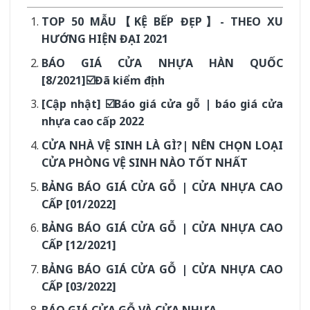
TOP 50 MẪU【KỆ BẾP ĐẸP】- THEO XU
HƯỚNG HIỆN ĐẠI 2021
BÁO GIÁ CỬA NHỰA HÀN QUỐC
[8/2021]☑️Đã kiểm định
[Cập nhật] ☑️Báo giá cửa gỗ | báo giá cửa
nhựa cao cấp 2022
CỬA NHÀ VỆ SINH LÀ GÌ?| NÊN CHỌN LOẠI
CỬA PHÒNG VỆ SINH NÀO TỐT NHẤT
BẢNG BÁO GIÁ CỬA GỖ | CỬA NHỰA CAO
CẤP [01/2022]
BẢNG BÁO GIÁ CỬA GỖ | CỬA NHỰA CAO
CẤP [12/2021]
BẢNG BÁO GIÁ CỬA GỖ | CỬA NHỰA CAO
CẤP [03/2022]