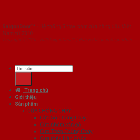
SaigonDoor™
- Hệ thống Showroom cửa hàng đầu Việt
Nam từ 2010
Copyright ⓒ 2010 – 2026 SaigonDoor™ | Đơn vị chủ quản SaigonDoor
Tìm
kiếm:
Trang chủ
Giới thiệu
Sản phẩm
CỬA CHỐNG CHÁY
Cửa Gỗ Chống Cháy
Cửa nhôm vân gỗ
Cửa Thép Chống Cháy
Cửa thép Hàn Quốc