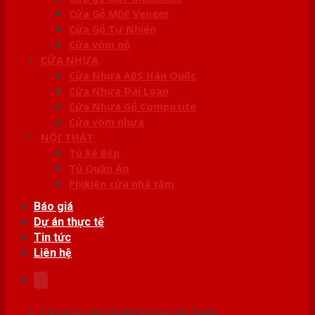
Cửa Gỗ MDF Veneer
Cửa Gỗ Tự Nhiên
Cửa vòm gỗ
CỬA NHỰA
Cửa Nhựa ABS Hàn Quốc
Cửa Nhựa Đài Loan
Cửa Nhựa Gỗ Composite
Cửa vòm nhựa
NỘI THẤT
Tủ Kệ Bếp
Tủ Quần Áo
Phụ kiện cửa nhà tắm
Báo giá
Dự án thực tế
Tin tức
Liên hệ
Chưa có sản phẩm trong giỏ hàng.