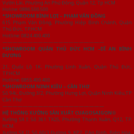
Vườn Lài, Phường An Phú Đông, Quận 12, Tp HCM
Holine: 0886.500.500
*SHOWROOM BÌNH LỢI – PHẠM VĂN ĐỒNG
615 Phạm Văn Đồng, Phường Hiệp Bình Chánh, Quận
Thủ Đức, TP.HCM
Hotline: 0824.400.400
————————————————————
*SHOWROOM QUẬN THỦ ĐỨC HCM –DĨ AN BÌNH
DƯƠNG
21, Quốc Lộ 1K, Phường Linh Xuân, Quận Thủ Đức,
TP.HCM
Hotline: 0855.400.400
*SHOWROOM NINH KIỀU – CẦN THƠ
Số 94c, Đường 3/2, Phường Hưng Lợi, Quận Ninh Kiều,TP
Cần Thơ
————————————————————
HỆ THỐNG XƯỞNG SẢN XUẤT CUAGOSAIGON®
Xưởng SX I: Số 361 TX25, Phường Thạnh Xuân, Q12, TP.
HCM.
Xưởng SX II: Số 60/3 Đường 9, KP2, P.An Bình, Biên Hòa,