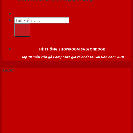
Tìm
kiếm:
HỆ THỐNG SHOWROOM SAIGONDOOR
Top 10 mẫu cửa gỗ Composite giá rẻ nhất tại Sài Gòn năm 2020
Tin tức
SAIGONDOOR – ĐƠN VỊ
CUNG CẤP CỬA THÉP VÂN
GỖ UY TÍN CHẤT LƯỢNG