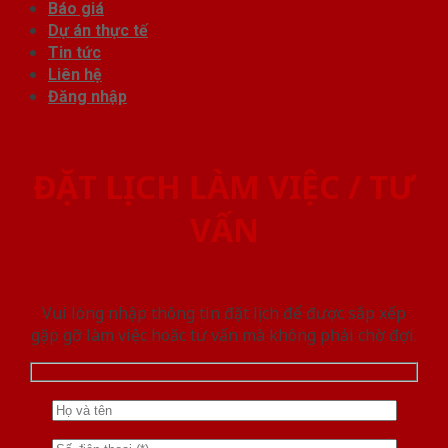
Báo giá
Dự án thực tế
Tin tức
Liên hệ
Đăng nhập
ĐẶT LỊCH LÀM VIỆC / TƯ
VẤN
Vui lòng nhập thông tin đặt lịch để được sắp xếp
gặp gỡ làm việc hoăc tư vấn mà không phải chờ đợi.