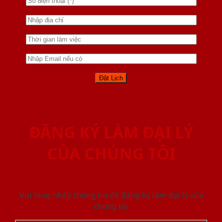
ĐĂNG KÝ LÀM ĐẠI LÝ
CỦA CHÚNG TÔI
Vui lòng nhập thông tin để đăng ký làm đại lý của
chúng tôi