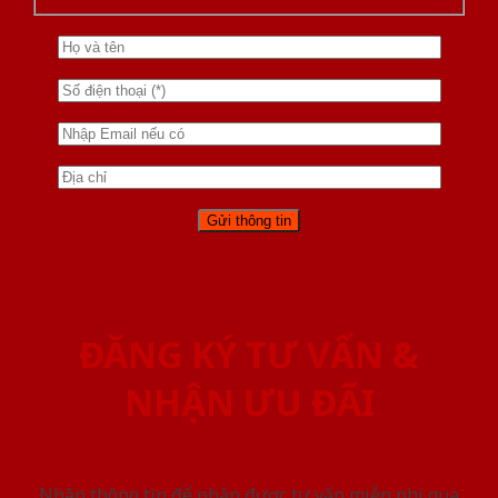
ĐĂNG KÝ TƯ VẤN &
NHẬN ƯU ĐÃI
Nhập thông tin để nhận được tư vấn miễn phí qua