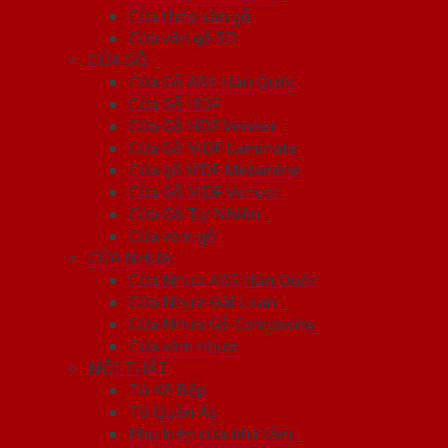
Cửa thép vân gỗ
Cửa vân gỗ 5D
CỬA GỖ
Cửa Gỗ ABS Hàn Quốc
Cửa Gỗ HDF
Cửa Gỗ HDF Veneer
Cửa Gỗ MDF Laminate
Cửa gỗ MDF Melamine
Cửa Gỗ MDF Veneer
Cửa Gỗ Tự Nhiên
Cửa vòm gỗ
CỬA NHỰA
Cửa Nhựa ABS Hàn Quốc
Cửa Nhựa Đài Loan
Cửa Nhựa Gỗ Composite
Cửa vòm nhựa
NỘI THẤT
Tủ Kệ Bếp
Tủ Quần Áo
Phụ kiện cửa nhà tắm