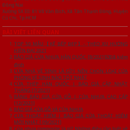
Đồng Nai
Xưởng SX III: 81 Võ Văn Bích, Xã Tân Thạnh Đông, Huyện
Củ Chi, Tp.HCM
BÀI VIẾT LIÊN QUAN
TOP 50 MẪU【KỆ BẾP ĐẸP】- THEO XU HƯỚNG
HIỆN ĐẠI 2021
BÁO GIÁ CỬA NHỰA HÀN QUỐC [8/2021]☑️Đã kiểm
định
CỬA NHÀ VỆ SINH LÀ GÌ?| NÊN CHỌN LOẠI CỬA
PHÒNG VỆ SINH NÀO TỐT NHẤT
CỬA THÉP HÀN QUỐC | BÁO GIÁ CẬP NHẬT
THÁNG [7/2021]
BẢNG BÁO GIÁ CỬA GỖ | CỬA NHỰA CAO CẤP
[12/2021]
BÁO GIÁ CỬA GỖ VÀ CỬA NHỰA
CỬA THOÁT HIỂM | BÁO GIÁ CỬA THOÁT HIỂM
MỚI NHẤT [ 09/2021]
Cửa nhựa composite là gì? Những điều cần biết về