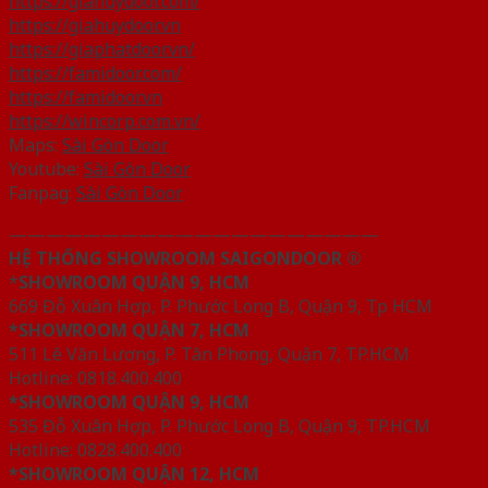
https://giahuydoor.com/
https://giahuydoor.vn
https://giaphatdoor.vn/
https://famidoor.com/
https://famidoor.vn
https://wincorp.com.vn/
Maps:
Sài Gòn Door
Youtube:
Sài Gòn Door
Fanpag:
Sài Gòn Door
————————————————————
HỆ THỐNG SHOWROOM SAIGONDOOR ®
*
SHOWROOM QUẬN 9, HCM
669 Đỗ Xuân Hợp, P. Phước Long B, Quận 9, Tp HCM
*SHOWROOM QUẬN 7, HCM
511 Lê Văn Lương, P. Tân Phong, Quận 7, TP.HCM
Hotline: 0818.400.400
*SHOWROOM QUẬN 9, HCM
535 Đỗ Xuân Hợp, P. Phước Long B, Quận 9, TP.HCM
Hotline: 0828.400.400
*SHOWROOM QUẬN 12, HCM