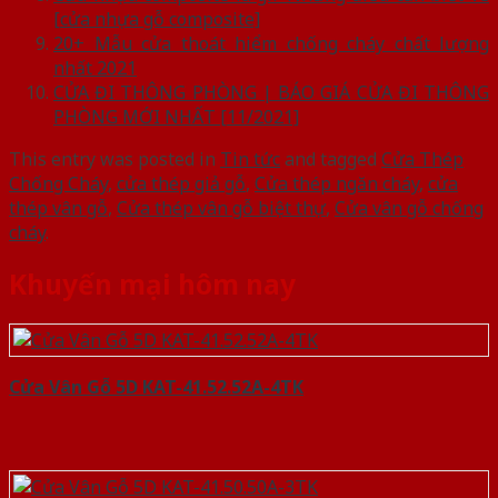
[cửa nhựa gỗ composite]
20+ Mẫu cửa thoát hiểm chống cháy chất lượng
nhất 2021
CỬA ĐI THÔNG PHÒNG | BÁO GIÁ CỬA ĐI THÔNG
PHÒNG MỚI NHẤT [11/2021]
This entry was posted in
Tin tức
and tagged
Cửa Thép
Chống Cháy
,
cửa thép giả gỗ
,
Cửa thép ngăn cháy
,
cửa
thép vân gỗ
,
Cửa thép vân gỗ biệt thự
,
Cửa vân gỗ chống
cháy
.
Khuyến mại hôm nay
Cửa Vân Gỗ 5D KAT-41.52.52A-4TK