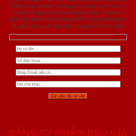
điện thoại / email/ tại văn phòng hoặc tại nhà quý
khách. Chúng tôi cam kết mọi thông tin nhập vào
dưới đây được bảo mật tuyệt đối cũng như chỉ phục
vụ yêu cầu tư vấn duy nhất của quý khách tại đây.
ĐĂNG KÝ NHẬN BÁO GIÁ