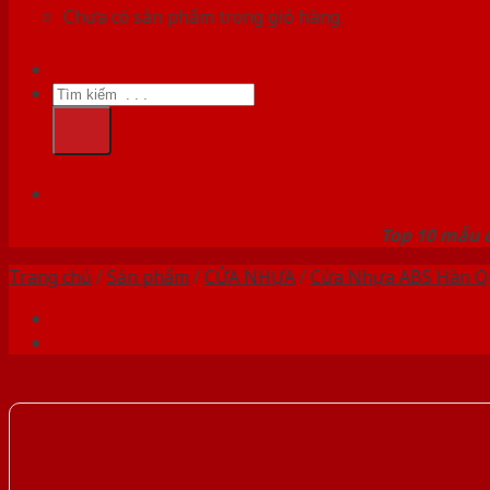
Chưa có sản phẩm trong giỏ hàng.
Tìm
kiếm:
HỆ
Top 10 mẫu c
Trang chủ
/
Sản phẩm
/
CỬA NHỰA
/
Cửa Nhựa ABS Hàn Q