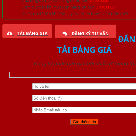
Quà tặng đồ nội thất trang trí lên đến
1.000.000đ
Giảm trực tiếp khi mua đơn hàng lớn hơn
3.000.000đ
Nhiều ưu đãi lớn khi đăng ký tài khoản thành viên thân thiết
TẢI BẢNG GIÁ
ĐĂNG KÝ TƯ VẤN
ĐĂN
TẢI BẢNG GIÁ
Đăng ký nhận báo giá mới nhất từ chúng tôi