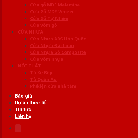
Cửa gỗ MDF Melamine
Cửa Gỗ MDF Veneer
Cửa Gỗ Tự Nhiên
Cửa vòm gỗ
CỬA NHỰA
Cửa Nhựa ABS Hàn Quốc
Cửa Nhựa Đài Loan
Cửa Nhựa Gỗ Composite
Cửa vòm nhựa
NỘI THẤT
Tủ Kệ Bếp
Tủ Quần Áo
Phụ kiện cửa nhà tắm
Báo giá
Dự án thực tế
Tin tức
Liên hệ