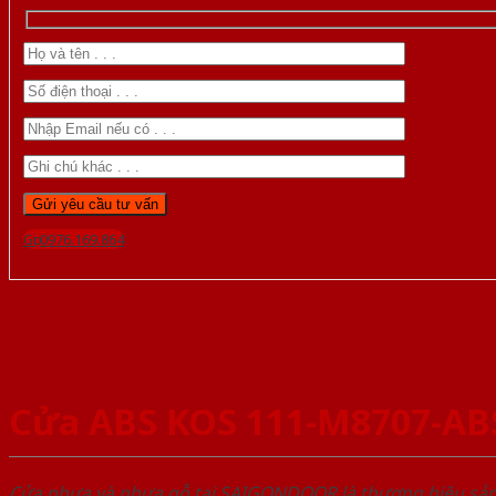
Gọi 0976.169.864
Cửa ABS KOS 111-M8707-AB
Cửa nhựa và nhựa gỗ tại SAIGONDOOR là thương hiệu s