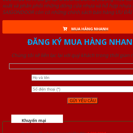
xuất và phân phối những dòng cửa nhựa và hỗ hợp nhựa ch
SAIGONDOOR còn có những chính sách bán hàng ƯU ĐÃI CAO
MUA HÀNG NHANH
ĐĂNG KÝ MUA HÀNG NHAN
Chúng tôi sẽ liên lạc lại với quý khách trong thời gian
Khuyến mại