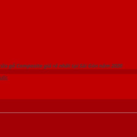
 THỐNG SHOWROOM SAIGONDOOR
ửa gỗ Composite giá rẻ nhất tại Sài Gòn năm 2020
uốc