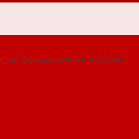
 THỐNG SHOWROOM SAIGONDOOR
ửa gỗ Composite giá rẻ nhất tại Sài Gòn năm 2020