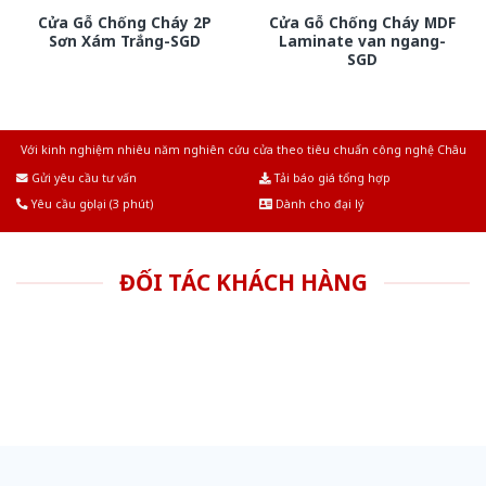
Cửa Gỗ Chống Cháy 2P
Cửa Gỗ Chống Cháy MDF
Sơn Xám Trắng-SGD
Laminate van ngang-
SGD
Với kinh nghiệm nhiêu năm nghiên cứu cửa theo tiêu chuẩn công nghệ Châu
Âu.Chúng tôi tự tin là nhà sản xuất & cung cấp hàng đầu tại Việt Nam!
Gửi yêu cầu tư vấn
Tải báo giá tổng hợp
Yêu cầu gọi lại (3 phút)
Dành cho đại lý
ĐỐI TÁC KHÁCH HÀNG