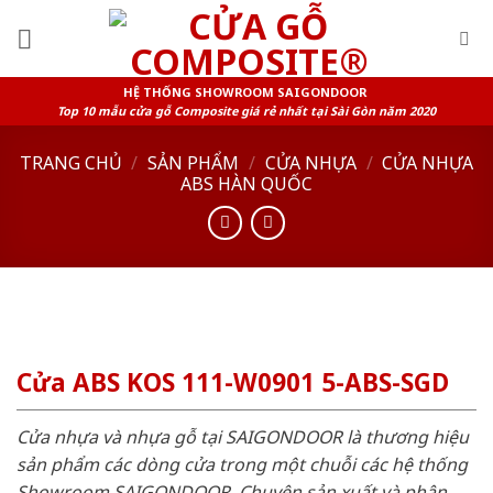
Skip
to
content
HỆ THỐNG SHOWROOM SAIGONDOOR
Top 10 mẫu cửa gỗ Composite giá rẻ nhất tại Sài Gòn năm 2020
TRANG CHỦ
/
SẢN PHẨM
/
CỬA NHỰA
/
CỬA NHỰA
ABS HÀN QUỐC
Cửa ABS KOS 111-W0901 5-ABS-SGD
Cửa nhựa và nhựa gỗ tại SAIGONDOOR là thương hiệu
sản phẩm các dòng cửa trong một chuỗi các hệ thống
Showroom SAIGONDOOR. Chuyên sản xuất và phân