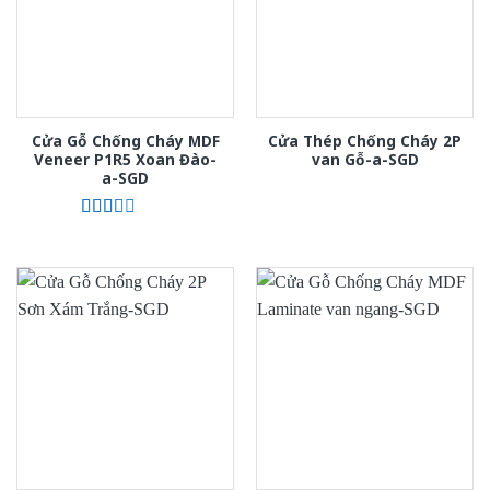
Cửa Gỗ Chống Cháy MDF
Cửa Thép Chống Cháy 2P
Veneer P1R5 Xoan Đào-
van Gỗ-a-SGD
a-SGD
Được
xếp
hạng
2.00
5
sao