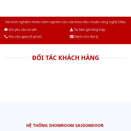
Với kinh nghiệm nhiêu năm nghiên cứu cửa theo tiêu chuẩn công nghệ Châu
Âu.Chúng tôi tự tin là nhà sản xuất & cung cấp hàng đầu tại Việt Nam!
Gửi yêu cầu tư vấn
Tải báo giá tổng hợp
Yêu cầu gọi lại (3 phút)
Dành cho đại lý
ĐỐI TÁC KHÁCH HÀNG
HỆ THỐNG SHOWROOM SAIGONDOOR