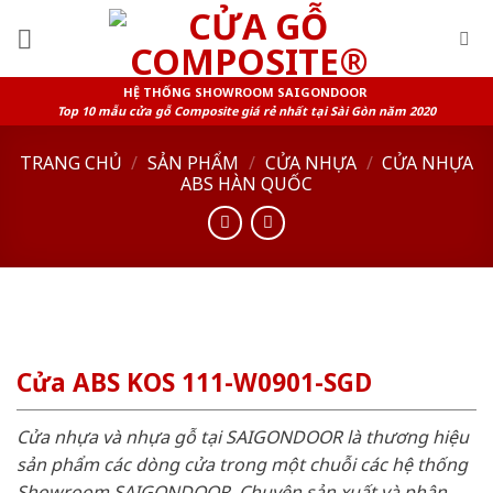
Skip
to
content
HỆ THỐNG SHOWROOM SAIGONDOOR
Top 10 mẫu cửa gỗ Composite giá rẻ nhất tại Sài Gòn năm 2020
TRANG CHỦ
/
SẢN PHẨM
/
CỬA NHỰA
/
CỬA NHỰA
ABS HÀN QUỐC
Cửa ABS KOS 111-W0901-SGD
Cửa nhựa và nhựa gỗ tại SAIGONDOOR là thương hiệu
sản phẩm các dòng cửa trong một chuỗi các hệ thống
Showroom SAIGONDOOR. Chuyên sản xuất và phân