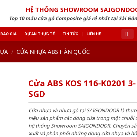
HỆ THỐNG SHOWROOM SAIGONDO
Top 10 mẫu cửa gỗ Composite giá rẻ nhất tại Sài Gò
BÁO GIÁ
DỰ ÁN THỰC TẾ
TIN TỨC
LIÊN HỆ
HỰA
/
CỬA NHỰA ABS HÀN QUỐC
Cửa ABS KOS 116-K0201 3-
SGD
Cửa nhựa và nhựa gỗ tại SAIGONDOOR là thư
hiệu sản phẩm các dòng cửa trong một chuỗi 
hệ thống Showroom SAIGONDOOR. Chuyên sả
xuất và phân phối những dòng cửa nhựa và h