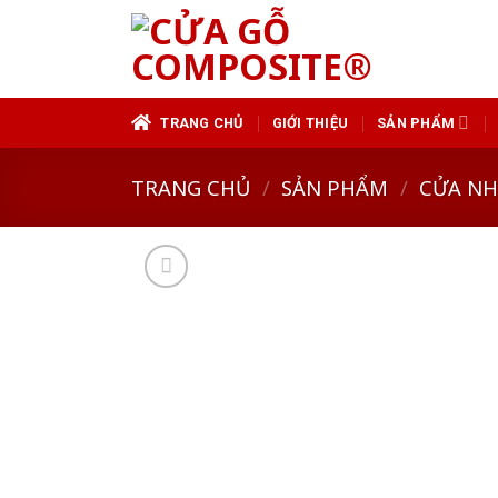
Skip
to
content
TRANG CHỦ
GIỚI THIỆU
SẢN PHẨM
TRANG CHỦ
/
SẢN PHẨM
/
CỬA N