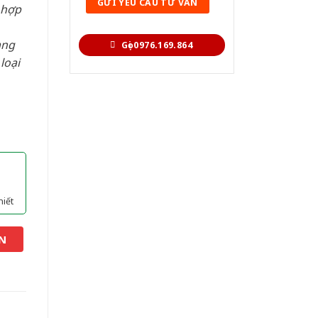
 hợp
àng
Gọi 0976.169.864
loại
hiết
N