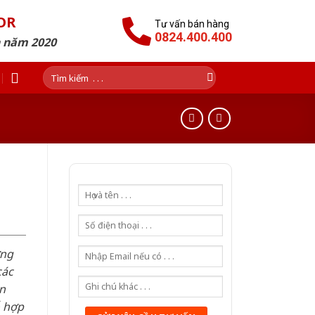
OR
Tư vấn bán hàng
0824.400.400
n năm 2020
Tìm
kiếm:
ơng
các
n
ỗ hợp