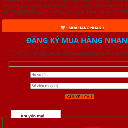
xuất và phân phối những dòng cửa nhựa và hỗ hợp nhựa ch
SAIGONDOOR còn có những chính sách bán hàng ƯU ĐÃI CAO
MUA HÀNG NHANH
ĐĂNG KÝ MUA HÀNG NHAN
Chúng tôi sẽ liên lạc lại với quý khách trong thời gian
Khuyến mại