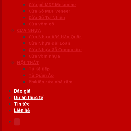
Cửa gỗ MDF Melamine
Cửa Gỗ MDF Veneer
Cửa Gỗ Tự Nhiên
Cửa vòm gỗ
CỬA NHỰA
Cửa Nhựa ABS Hàn Quốc
Cửa Nhựa Đài Loan
Cửa Nhựa Gỗ Composite
Cửa vòm nhựa
NỘI THẤT
Tủ Kệ Bếp
Tủ Quần Áo
Phụ kiện cửa nhà tắm
Báo giá
Dự án thực tế
Tin tức
Liên hệ