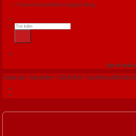
Chưa có sản phẩm trong giỏ hàng.
Tìm
kiếm:
HỆ
Top 10 mẫu c
Trang chủ
/
Sản phẩm
/
CỬA NHỰA
/
Cửa Nhựa ABS Hàn Q