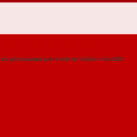
 THỐNG SHOWROOM SAIGONDOOR
ửa gỗ Composite giá rẻ nhất tại Sài Gòn năm 2020