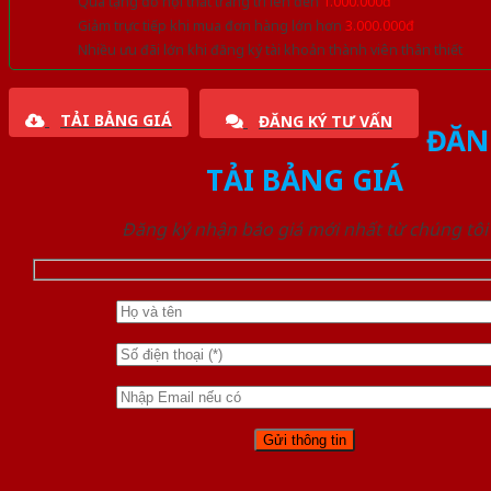
Quà tặng đồ nội thất trang trí lên đến
1.000.000đ
Giảm trực tiếp khi mua đơn hàng lớn hơn
3.000.000đ
Nhiều ưu đãi lớn khi đăng ký tài khoản thành viên thân thiết
TẢI BẢNG GIÁ
ĐĂNG KÝ TƯ VẤN
ĐĂN
TẢI BẢNG GIÁ
Đăng ký nhận báo giá mới nhất từ chúng tôi