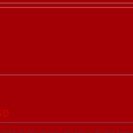
GD
ản phẩm các dòng cửa trong một chuỗi các hệ thống Sho