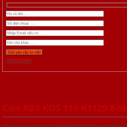
Gọi 0976.169.864
Cửa ABS KOS 116-K1129 8-S
Cửa nhựa và nhựa gỗ tại SAIGONDOOR là thương hiệu s