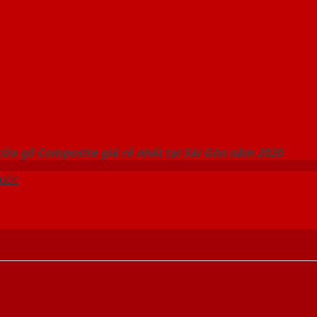
 THỐNG SHOWROOM SAIGONDOOR
ửa gỗ Composite giá rẻ nhất tại Sài Gòn năm 2020
uốc