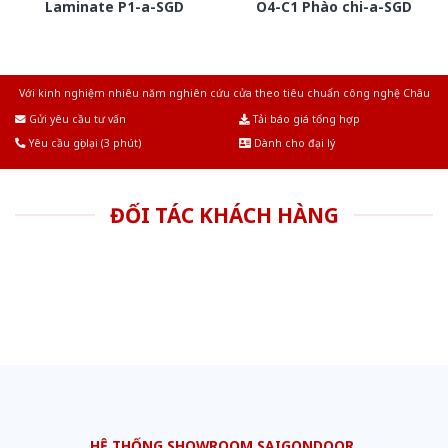
Laminate P1-a-SGD
O4-C1 Phào chi-a-SGD
Với kinh nghiệm nhiêu năm nghiên cứu cửa theo tiêu chuẩn công nghệ Châu
Âu.Chúng tôi tự tin là nhà sản xuất & cung cấp hàng đầu tại Việt Nam!
Gửi yêu cầu tư vấn
Tải báo giá tổng hợp
Yêu cầu gọi lại (3 phút)
Dành cho đại lý
ĐỐI TÁC KHÁCH HÀNG
HỆ THỐNG SHOWROOM SAIGONDOOR