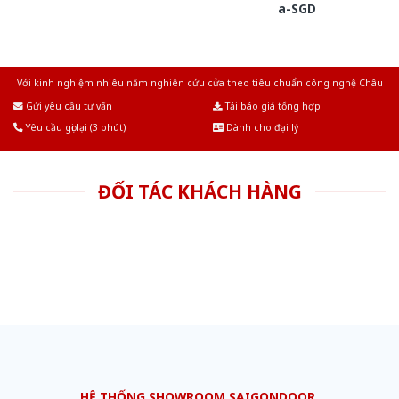
a-SGD
Với kinh nghiệm nhiêu năm nghiên cứu cửa theo tiêu chuẩn công nghệ Châu
Âu.Chúng tôi tự tin là nhà sản xuất & cung cấp hàng đầu tại Việt Nam!
Gửi yêu cầu tư vấn
Tải báo giá tổng hợp
Yêu cầu gọi lại (3 phút)
Dành cho đại lý
ĐỐI TÁC KHÁCH HÀNG
HỆ THỐNG SHOWROOM SAIGONDOOR