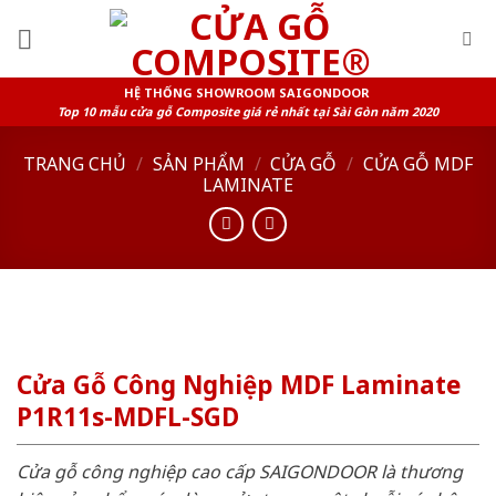
Skip
to
content
HỆ THỐNG SHOWROOM SAIGONDOOR
Top 10 mẫu cửa gỗ Composite giá rẻ nhất tại Sài Gòn năm 2020
TRANG CHỦ
/
SẢN PHẨM
/
CỬA GỖ
/
CỬA GỖ MDF
LAMINATE
Cửa Gỗ Công Nghiệp MDF Laminate
P1R11s-MDFL-SGD
Cửa gỗ công nghiệp cao cấp SAIGONDOOR là thương