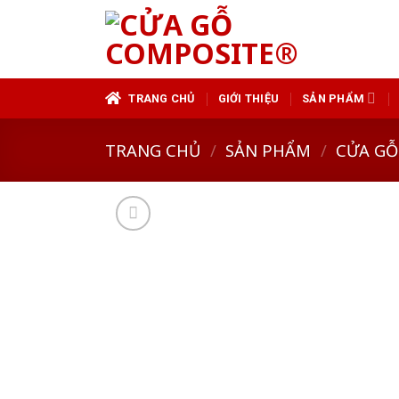
Skip
to
content
TRANG CHỦ
GIỚI THIỆU
SẢN PHẨM
TRANG CHỦ
/
SẢN PHẨM
/
CỬA GỖ