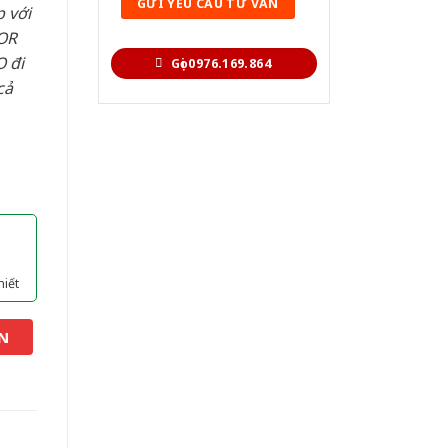
 với
OR
 đi
Gọi 0976.169.864
cả
hiết
N