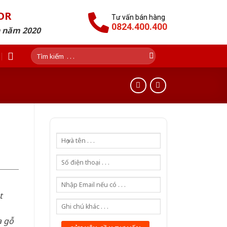
OR
Tư vấn bán hàng
0824.400.400
n năm 2020
Tìm
kiếm:
t
a gỗ