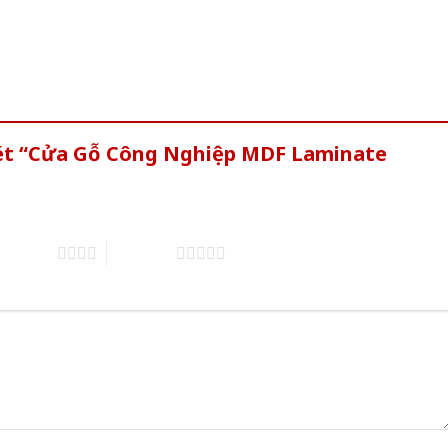
xét “Cửa Gỗ Công Nghiệp MDF Laminate
of 5 stars
5 of 5 stars