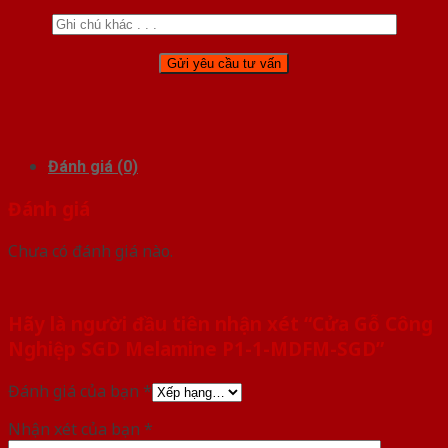
Đánh giá (0)
Đánh giá
Chưa có đánh giá nào.
Hãy là người đầu tiên nhận xét “Cửa Gỗ Công
Nghiệp SGD Melamine P1-1-MDFM-SGD”
Đánh giá của bạn
*
Nhận xét của bạn
*