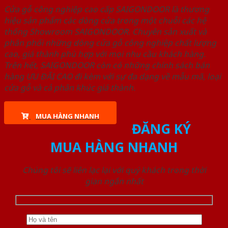
Cửa gỗ công nghiệp cao cấp SAIGONDOOR là thương
hiệu sản phẩm các dòng cửa trong một chuỗi các hệ
thống Showroom SAIGONDOOR. Chuyên sản xuất và
phân phối những dòng cửa gỗ công nghiệp chất lượng
cao, giá thành phù hợp với mọi nhu cầu khách hàng.
Trên hết, SAIGONDOOR còn có những chính sách bán
hàng ƯU ĐÃI CAO đi kèm với sự đa dạng về mẫu mã, loại
cửa gỗ và cả phân khúc giá thành.
MUA HÀNG NHANH
ĐĂNG KÝ
MUA HÀNG NHANH
Chúng tôi sẽ liên lạc lại với quý khách trong thời
gian ngắn nhất