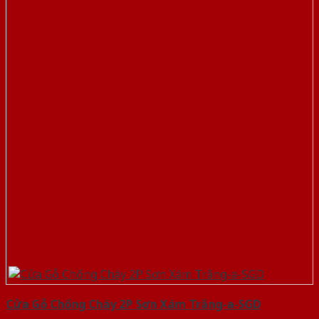
Cửa Gỗ Chống Cháy 2P Sơn Xám Trắng-a-SGD