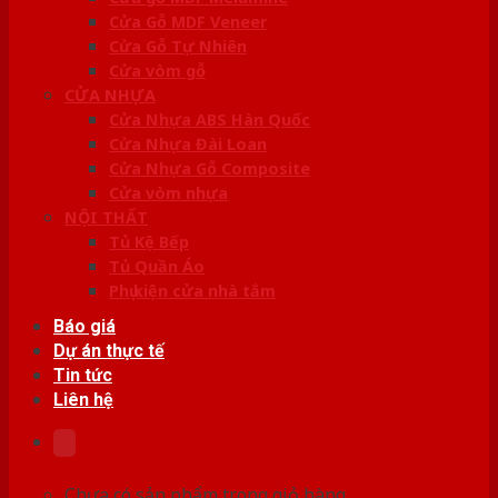
Cửa Gỗ MDF Veneer
Cửa Gỗ Tự Nhiên
Cửa vòm gỗ
CỬA NHỰA
Cửa Nhựa ABS Hàn Quốc
Cửa Nhựa Đài Loan
Cửa Nhựa Gỗ Composite
Cửa vòm nhựa
NỘI THẤT
Tủ Kệ Bếp
Tủ Quần Áo
Phụ kiện cửa nhà tắm
Báo giá
Dự án thực tế
Tin tức
Liên hệ
Chưa có sản phẩm trong giỏ hàng.