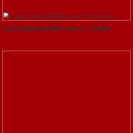
Cửa Gỗ Chống Cháy MDF Veneer P1G1 Sồi-SGD