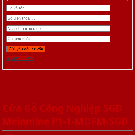
Gọi 0976.169.864
Cửa Gỗ Công Nghiệp SGD
Melamine P1-1-MDFM-SGD