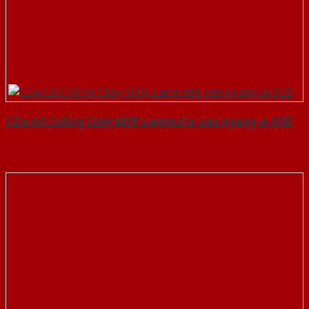
Cửa Gỗ Chống Cháy MDF Laminate van ngang-a-SGD