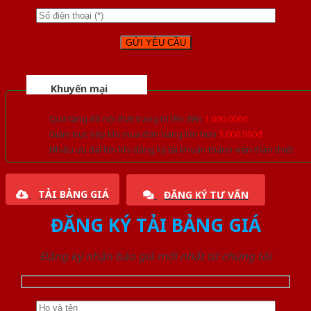
Khuyến mại
Quà tặng đồ nội thất trang trí lên đến
1.000.000đ
Giảm trực tiếp khi mua đơn hàng lớn hơn
3.000.000đ
Nhiều ưu đãi lớn khi đăng ký tài khoản thành viên thân thiết
TẢI BẢNG GIÁ
ĐĂNG KÝ TƯ VẤN
ĐĂNG KÝ TẢI BẢNG GIÁ
Đăng ký nhận báo giá mới nhất từ chúng tôi