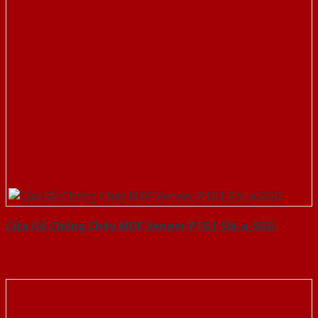
Cửa Gỗ Chống Cháy MDF Veneer P1G1 Sồi-a-SGD