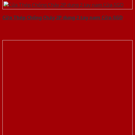
Cửa Thép Chống Cháy 2P dung 2 tay nam Cửa-SGD