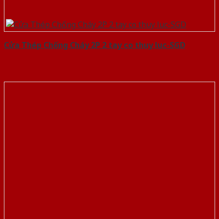
Cửa Thép Chống Cháy 2P 2 tay co thuy luc-SGD