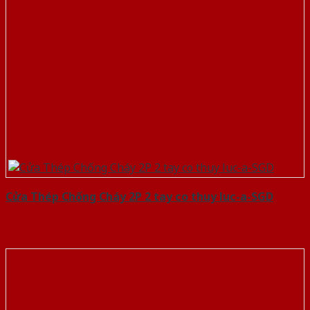
Cửa Thép Chống Cháy 2P 2 tay co thuy luc-a-SGD