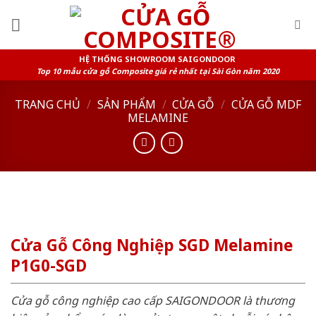
Skip
to
content
HỆ THỐNG SHOWROOM SAIGONDOOR
Top 10 mẫu cửa gỗ Composite giá rẻ nhất tại Sài Gòn năm 2020
TRANG CHỦ
/
SẢN PHẨM
/
CỬA GỖ
/
CỬA GỖ MDF
MELAMINE
Cửa Gỗ Công Nghiệp SGD Melamine
P1G0-SGD
Cửa gỗ công nghiệp cao cấp SAIGONDOOR là thương