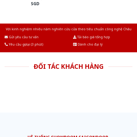
SGD
Với kinh nghiệm nhiêu năm nghiên cứu cửa theo tiêu chuẩn công nghệ Châu
Âu.Chúng tôi tự tin là nhà sản xuất & cung cấp hàng đầu tại Việt Nam!
Gửi yêu cầu tư vấn
Tải báo giá tổng hợp
Yêu cầu gọi lại (3 phút)
Dành cho đại lý
ĐỐI TÁC KHÁCH HÀNG