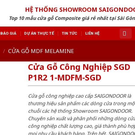
HỆ THỐNG SHOWROOM SAIGONDO
Top 10 mẫu cửa gỗ Composite giá rẻ nhất tại Sài Gò
BÁO GIÁ
DỰ ÁN THỰC TẾ
TIN TỨC
LIÊN HỆ
/
CỬA GỖ MDF MELAMINE
Cửa Gỗ Công Nghiệp SGD
P1R2 1-MDFM-SGD
Cửa gỗ công nghiệp cao cấp SAIGONDOOR là
thương hiệu sản phẩm các dòng cửa trong mộ
chuỗi các hệ thống Showroom SAIGONDOOR.
Chuyên sản xuất và phân phối những dòng cử
công nghiệp chất lượng cao, giá thành phù hợp
mọi nhu cầu khách hàng. Trên hết, SAIGONDO