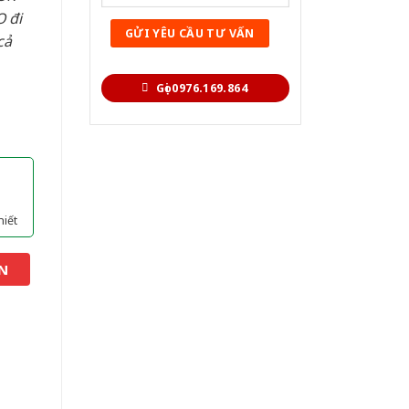
 đi
cả
Gọi 0976.169.864
hiết
N