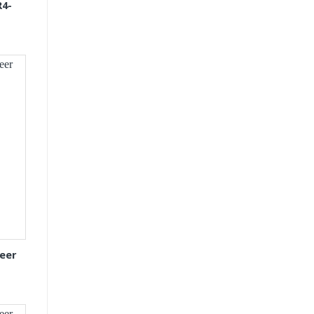
R4-
eer