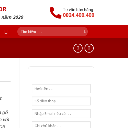
OR
Tư vấn bán hàng
0824.400.400
n năm 2020
Tìm
kiếm:
t
a gỗ
 với
OR