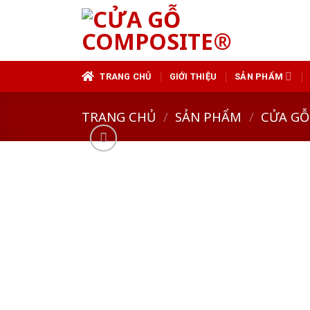
Skip
to
content
TRANG CHỦ
GIỚI THIỆU
SẢN PHẨM
TRANG CHỦ
/
SẢN PHẨM
/
CỬA GỖ