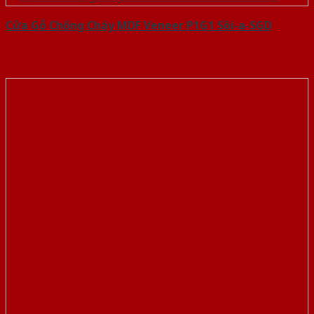
Cửa Gỗ Chống Cháy MDF Veneer P1G1 Sồi-a-SGD