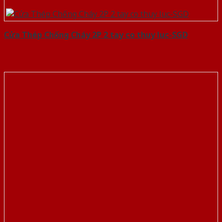
Cửa Thép Chống Cháy 2P 2 tay co thuy luc-SGD