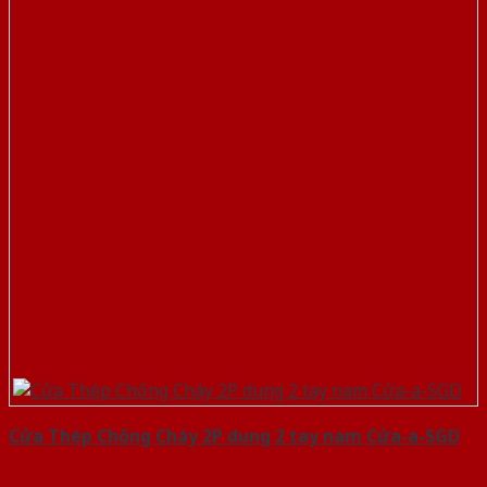
Cửa Thép Chống Cháy 2P dung 2 tay nam Cửa-a-SGD