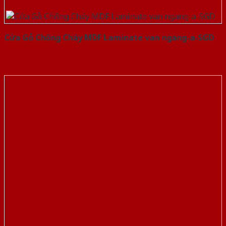
Cửa Gỗ Chống Cháy MDF Laminate van ngang-a-SGD