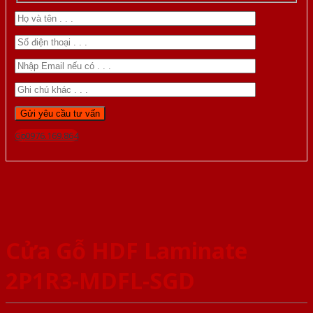
Gọi 0976.169.864
Cửa Gỗ HDF Laminate
2P1R3-MDFL-SGD