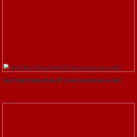
Cửa Thép Chống Cháy 2P 2 tay co thuy luc-a-SGD