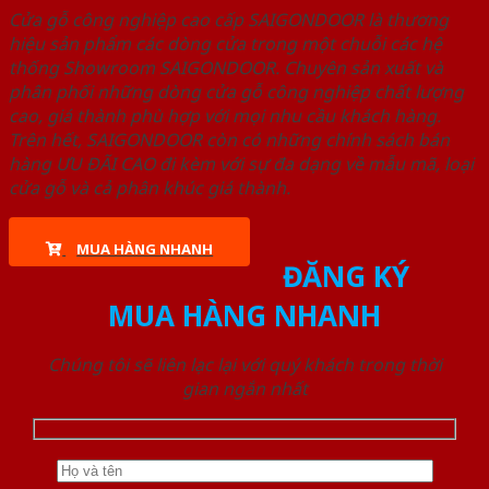
Cửa gỗ công nghiệp cao cấp SAIGONDOOR là thương
hiệu sản phẩm các dòng cửa trong một chuỗi các hệ
thống Showroom SAIGONDOOR. Chuyên sản xuất và
phân phối những dòng cửa gỗ công nghiệp chất lượng
cao, giá thành phù hợp với mọi nhu cầu khách hàng.
Trên hết, SAIGONDOOR còn có những chính sách bán
hàng ƯU ĐÃI CAO đi kèm với sự đa dạng về mẫu mã, loại
cửa gỗ và cả phân khúc giá thành.
MUA HÀNG NHANH
ĐĂNG KÝ
MUA HÀNG NHANH
Chúng tôi sẽ liên lạc lại với quý khách trong thời
gian ngắn nhất