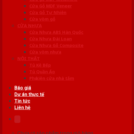
Cửa Gỗ MDF Veneer
Cửa Gỗ Tự Nhiên
Cửa vòm gỗ
CỬA NHỰA
Cửa Nhựa ABS Hàn Quốc
Cửa Nhựa Đài Loan
Cửa Nhựa Gỗ Composite
Cửa vòm nhựa
NỘI THẤT
Tủ Kệ Bếp
Tủ Quần Áo
Phụ kiện cửa nhà tắm
Báo giá
Dự án thực tế
Tin tức
Liên hệ
Chưa có sản phẩm trong giỏ hàng.