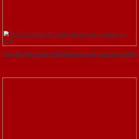
Cửa Gỗ Chống Cháy MDF Melamine P1 van kem-a-SGD