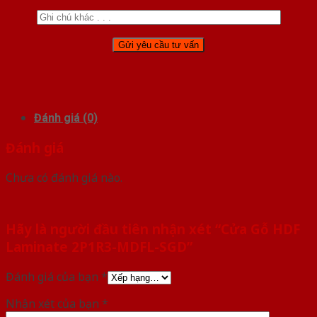
Đánh giá (0)
Đánh giá
Chưa có đánh giá nào.
Hãy là người đầu tiên nhận xét “Cửa Gỗ HDF
Laminate 2P1R3-MDFL-SGD”
Đánh giá của bạn
*
Nhận xét của bạn
*