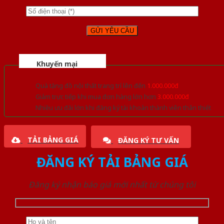
Khuyến mại
Quà tặng đồ nội thất trang trí lên đến
1.000.000đ
Giảm trực tiếp khi mua đơn hàng lớn hơn
3.000.000đ
Nhiều ưu đãi lớn khi đăng ký tài khoản thành viên thân thiết
TẢI BẢNG GIÁ
ĐĂNG KÝ TƯ VẤN
ĐĂNG KÝ TẢI BẢNG GIÁ
Đăng ký nhận báo giá mới nhất từ chúng tôi