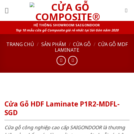
Skip
to
content
HỆ THỐNG SHOWROOM SAIGONDOOR
Top 10 mẫu cửa gỗ Composite giá rẻ nhất tại Sài Gòn năm 2020
TRANG CHỦ
/
SẢN PHẨM
/
CỬA GỖ
/
CỬA GỖ MDF
LAMINATE
Cửa Gỗ HDF Laminate P1R2-MDFL-
SGD
Cửa gỗ công nghiệp cao cấp SAIGONDOOR là thương