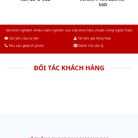
SGD
Với kinh nghiệm nhiêu năm nghiên cứu cửa theo tiêu chuẩn công nghệ Châu
Âu.Chúng tôi tự tin là nhà sản xuất & cung cấp hàng đầu tại Việt Nam!
Gửi yêu cầu tư vấn
Tải báo giá tổng hợp
Yêu cầu gọi lại (3 phút)
Dành cho đại lý
ĐỐI TÁC KHÁCH HÀNG