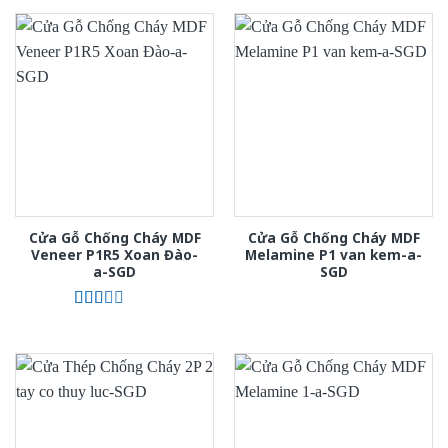
Cửa Gỗ Chống Cháy MDF
Cửa Gỗ Chống Cháy MDF
Veneer P1R5 Xoan Đào-
Melamine P1 van kem-a-
a-SGD
SGD
Được
xếp
hạng
2.00
5
sao