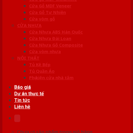
Cửa Gỗ MDF Veneer
Cửa Gỗ Tự Nhiên
Cửa vòm gỗ
CỬA NHỰA
Cửa Nhựa ABS Hàn Quốc
Cửa Nhựa Đài Loan
Cửa Nhựa Gỗ Composite
Cửa vòm nhựa
NỘI THẤT
Tủ Kệ Bếp
Tủ Quần Áo
Phụ kiện cửa nhà tắm
Báo giá
Dự án thực tế
Tin tức
Liên hệ
Chưa có sản phẩm trong giỏ hàng.