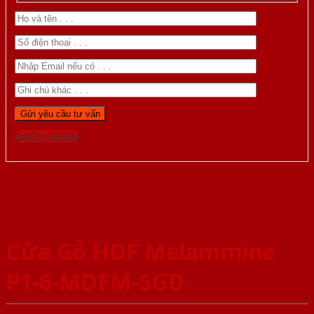
Gọi 0976.169.864
Cửa Gỗ HDF Melammine
P1-6-MDFM-SGD