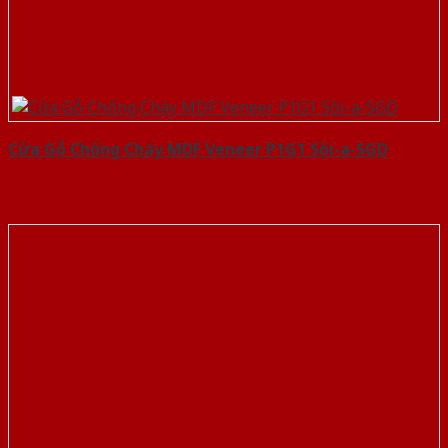
Cửa Gỗ Chống Cháy MDF Veneer P1G1 Sồi-a-SGD