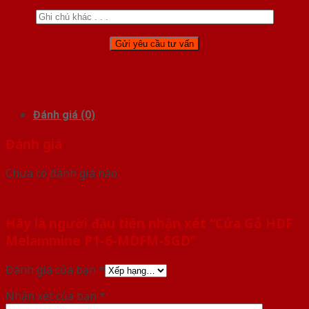
Đánh giá (0)
Đánh giá
Chưa có đánh giá nào.
Hãy là người đầu tiên nhận xét “Cửa Gỗ HDF
Melammine P1-6-MDFM-SGD”
Đánh giá của bạn
*
Nhận xét của bạn
*