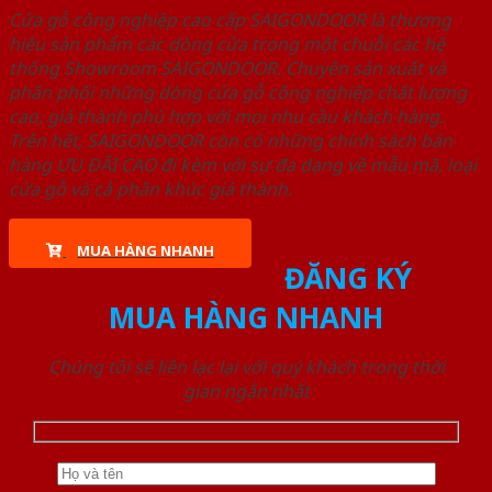
Cửa gỗ công nghiệp cao cấp SAIGONDOOR là thương
hiệu sản phẩm các dòng cửa trong một chuỗi các hệ
thống Showroom SAIGONDOOR. Chuyên sản xuất và
phân phối những dòng cửa gỗ công nghiệp chất lượng
cao, giá thành phù hợp với mọi nhu cầu khách hàng.
Trên hết, SAIGONDOOR còn có những chính sách bán
hàng ƯU ĐÃI CAO đi kèm với sự đa dạng về mẫu mã, loại
cửa gỗ và cả phân khúc giá thành.
MUA HÀNG NHANH
ĐĂNG KÝ
MUA HÀNG NHANH
Chúng tôi sẽ liên lạc lại với quý khách trong thời
gian ngắn nhất