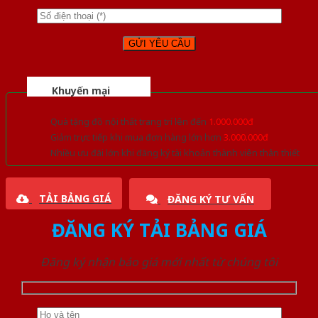
Khuyến mại
Quà tặng đồ nội thất trang trí lên đến
1.000.000đ
Giảm trực tiếp khi mua đơn hàng lớn hơn
3.000.000đ
Nhiều ưu đãi lớn khi đăng ký tài khoản thành viên thân thiết
TẢI BẢNG GIÁ
ĐĂNG KÝ TƯ VẤN
ĐĂNG KÝ TẢI BẢNG GIÁ
Đăng ký nhận báo giá mới nhất từ chúng tôi