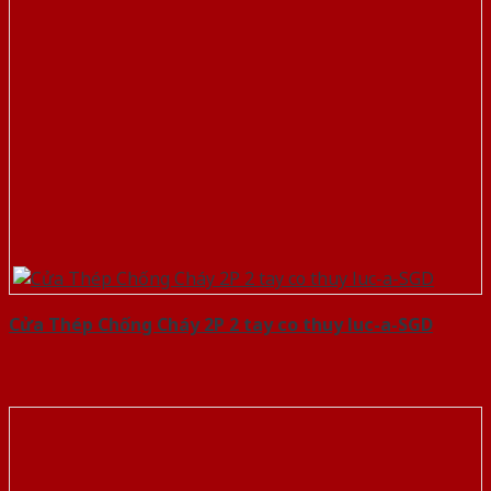
Cửa Thép Chống Cháy 2P 2 tay co thuy luc-a-SGD