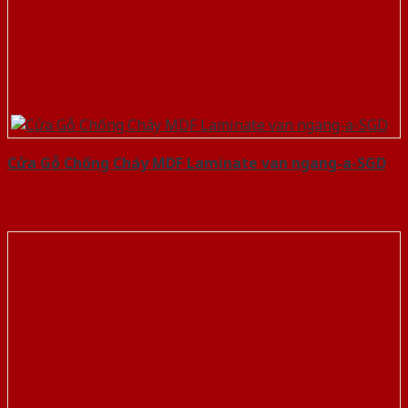
Cửa Gỗ Chống Cháy MDF Laminate van ngang-a-SGD