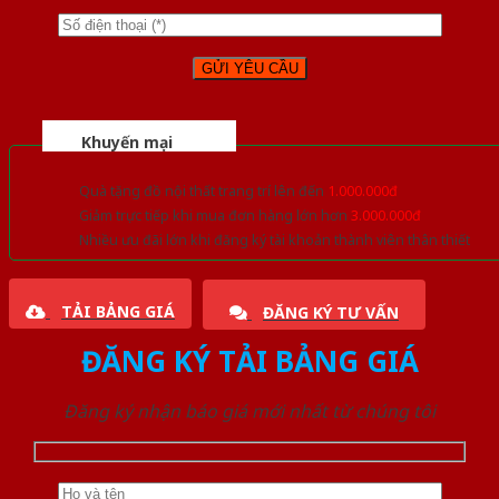
Khuyến mại
Quà tặng đồ nội thất trang trí lên đến
1.000.000đ
Giảm trực tiếp khi mua đơn hàng lớn hơn
3.000.000đ
Nhiều ưu đãi lớn khi đăng ký tài khoản thành viên thân thiết
TẢI BẢNG GIÁ
ĐĂNG KÝ TƯ VẤN
ĐĂNG KÝ TẢI BẢNG GIÁ
Đăng ký nhận báo giá mới nhất từ chúng tôi