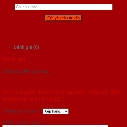
Đánh giá (0)
Đánh giá
Chưa có đánh giá nào.
Hãy là người đầu tiên nhận xét “Cửa Gỗ HDF
Melammine P1R1-SGD”
Đánh giá của bạn
*
Nhận xét của bạn
*