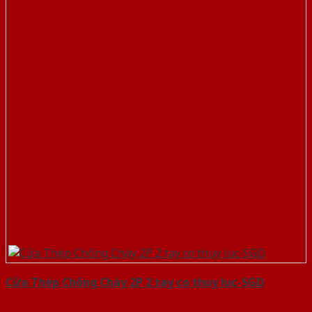
Cửa Thép Chống Cháy 2P 2 tay co thuy luc-SGD