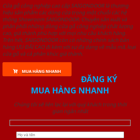
Cửa gỗ công nghiệp cao cấp SAIGONDOOR là thương
hiệu sản phẩm các dòng cửa trong một chuỗi các hệ
thống Showroom SAIGONDOOR. Chuyên sản xuất và
phân phối những dòng cửa gỗ công nghiệp chất lượng
cao, giá thành phù hợp với mọi nhu cầu khách hàng.
Trên hết, SAIGONDOOR còn có những chính sách bán
hàng ƯU ĐÃI CAO đi kèm với sự đa dạng về mẫu mã, loại
cửa gỗ và cả phân khúc giá thành.
MUA HÀNG NHANH
ĐĂNG KÝ
MUA HÀNG NHANH
Chúng tôi sẽ liên lạc lại với quý khách trong thời
gian ngắn nhất