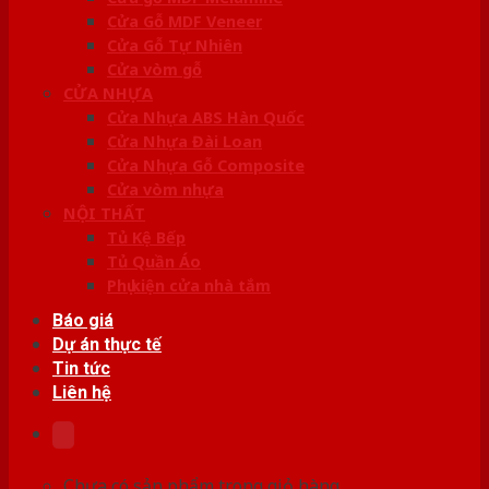
Cửa Gỗ MDF Veneer
Cửa Gỗ Tự Nhiên
Cửa vòm gỗ
CỬA NHỰA
Cửa Nhựa ABS Hàn Quốc
Cửa Nhựa Đài Loan
Cửa Nhựa Gỗ Composite
Cửa vòm nhựa
NỘI THẤT
Tủ Kệ Bếp
Tủ Quần Áo
Phụ kiện cửa nhà tắm
Báo giá
Dự án thực tế
Tin tức
Liên hệ
Chưa có sản phẩm trong giỏ hàng.