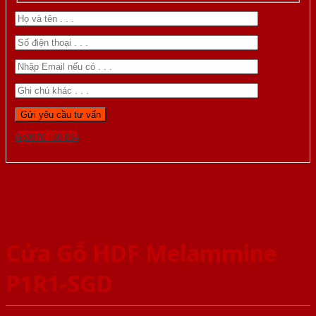
Gọi 0976.169.864
Cửa Gỗ HDF Melammine
P1R1-SGD