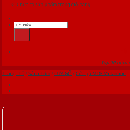
Chưa có sản phẩm trong giỏ hàng.
Tìm
kiếm:
HỆ
Top 10 mẫu c
Trang chủ
/
Sản phẩm
/
CỬA GỖ
/
Cửa gỗ MDF Melamine