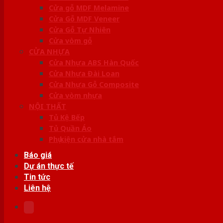
Cửa gỗ MDF Melamine
Cửa Gỗ MDF Veneer
Cửa Gỗ Tự Nhiên
Cửa vòm gỗ
CỬA NHỰA
Cửa Nhựa ABS Hàn Quốc
Cửa Nhựa Đài Loan
Cửa Nhựa Gỗ Composite
Cửa vòm nhựa
NỘI THẤT
Tủ Kệ Bếp
Tủ Quần Áo
Phụ kiện cửa nhà tắm
Báo giá
Dự án thực tế
Tin tức
Liên hệ