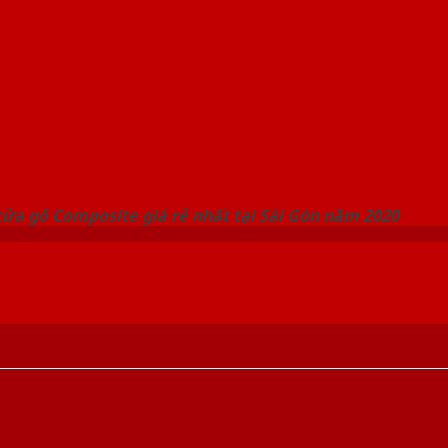
 THỐNG SHOWROOM SAIGONDOOR
ửa gỗ Composite giá rẻ nhất tại Sài Gòn năm 2020