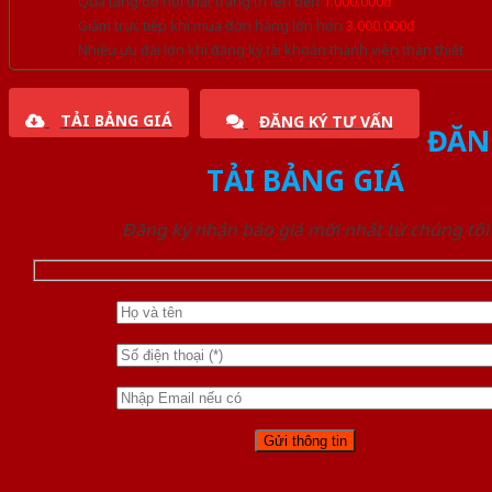
Quà tặng đồ nội thất trang trí lên đến
1.000.000đ
Giảm trực tiếp khi mua đơn hàng lớn hơn
3.000.000đ
Nhiều ưu đãi lớn khi đăng ký tài khoản thành viên thân thiết
TẢI BẢNG GIÁ
ĐĂNG KÝ TƯ VẤN
ĐĂN
TẢI BẢNG GIÁ
Đăng ký nhận báo giá mới nhất từ chúng tôi