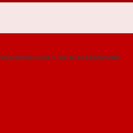
 THỐNG SHOWROOM SAIGONDOOR
ửa gỗ Composite giá rẻ nhất tại Sài Gòn năm 2020