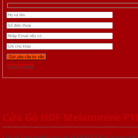
Gọi 0976.169.864
Cửa Gỗ HDF Melammine P1
Cửa gỗ công nghiệp cao cấp SAIGONDOOR là thương hiệ