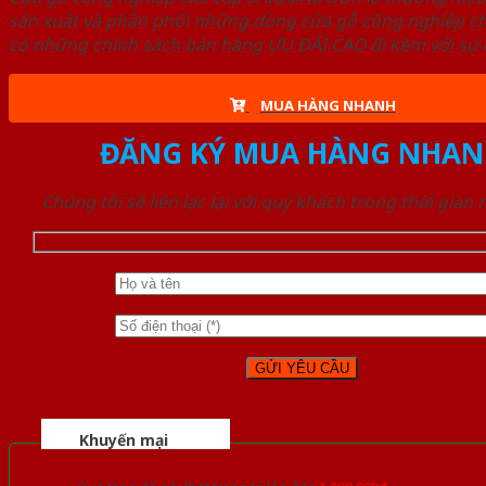
sản xuất và phân phối những dòng cửa gỗ công nghiệp ch
có những chính sách bán hàng ƯU ĐÃI CAO đi kèm với sự đ
MUA HÀNG NHANH
ĐĂNG KÝ MUA HÀNG NHAN
Chúng tôi sẽ liên lạc lại với quý khách trong thời gian
Khuyến mại