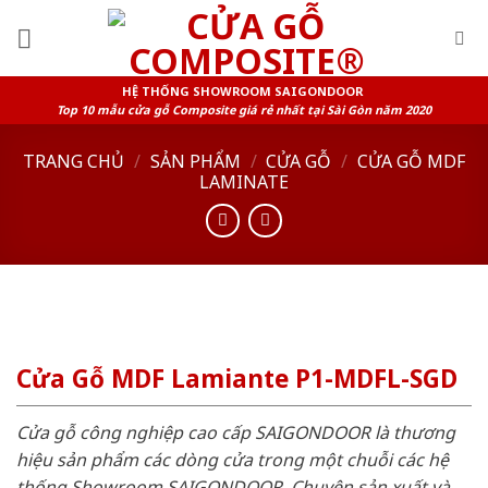
Skip
to
content
HỆ THỐNG SHOWROOM SAIGONDOOR
Top 10 mẫu cửa gỗ Composite giá rẻ nhất tại Sài Gòn năm 2020
TRANG CHỦ
/
SẢN PHẨM
/
CỬA GỖ
/
CỬA GỖ MDF
LAMINATE
Cửa Gỗ MDF Lamiante P1-MDFL-SGD
Cửa gỗ công nghiệp cao cấp SAIGONDOOR là thương
hiệu sản phẩm các dòng cửa trong một chuỗi các hệ
thống Showroom SAIGONDOOR. Chuyên sản xuất và