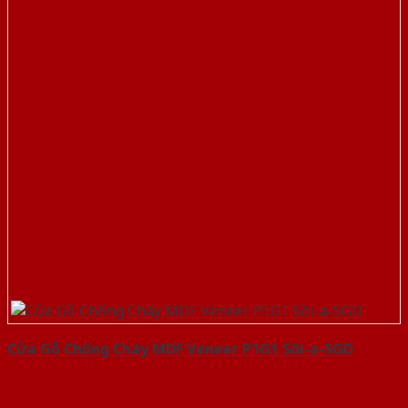
Cửa Gỗ Chống Cháy MDF Veneer P1G1 Sồi-a-SGD