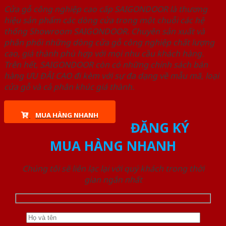
Cửa gỗ công nghiệp cao cấp SAIGONDOOR là thương
hiệu sản phẩm các dòng cửa trong một chuỗi các hệ
thống Showroom SAIGONDOOR. Chuyên sản xuất và
phân phối những dòng cửa gỗ công nghiệp chất lượng
cao, giá thành phù hợp với mọi nhu cầu khách hàng.
Trên hết, SAIGONDOOR còn có những chính sách bán
hàng ƯU ĐÃI CAO đi kèm với sự đa dạng về mẫu mã, loại
cửa gỗ và cả phân khúc giá thành.
MUA HÀNG NHANH
ĐĂNG KÝ
MUA HÀNG NHANH
Chúng tôi sẽ liên lạc lại với quý khách trong thời
gian ngắn nhất