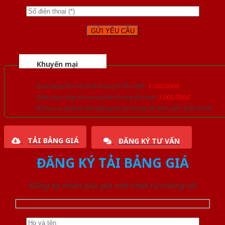
Khuyến mại
Quà tặng đồ nội thất trang trí lên đến
1.000.000đ
Giảm trực tiếp khi mua đơn hàng lớn hơn
3.000.000đ
Nhiều ưu đãi lớn khi đăng ký tài khoản thành viên thân thiết
TẢI BẢNG GIÁ
ĐĂNG KÝ TƯ VẤN
ĐĂNG KÝ TẢI BẢNG GIÁ
Đăng ký nhận báo giá mới nhất từ chúng tôi