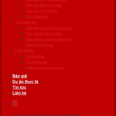
Cửa Gỗ MDF Veneer
Cửa Gỗ Tự Nhiên
Cửa vòm gỗ
CỬA NHỰA
Cửa Nhựa ABS Hàn Quốc
Cửa Nhựa Đài Loan
Cửa Nhựa Gỗ Composite
Cửa vòm nhựa
NỘI THẤT
Tủ Kệ Bếp
Tủ Quần Áo
Phụ kiện cửa nhà tắm
Báo giá
Dự án thực tế
Tin tức
Liên hệ
Chưa có sản phẩm trong giỏ hàng.