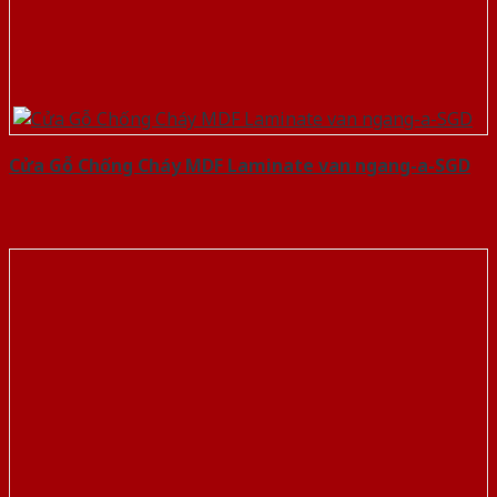
Cửa Gỗ Chống Cháy MDF Laminate van ngang-a-SGD