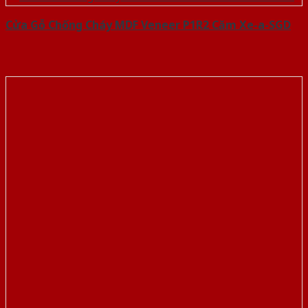
Cửa Gỗ Chống Cháy MDF Veneer P1R2 Căm Xe-a-SGD