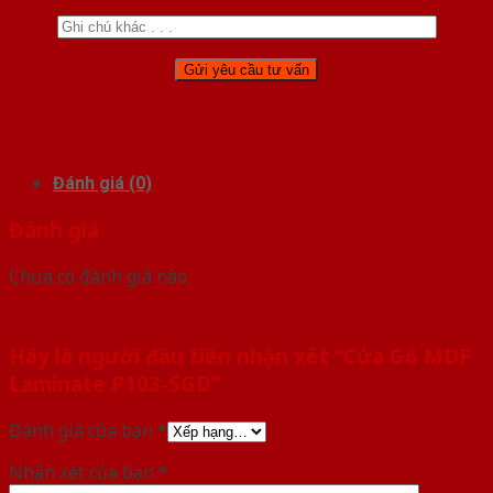
Đánh giá (0)
Đánh giá
Chưa có đánh giá nào.
Hãy là người đầu tiên nhận xét “Cửa Gỗ MDF
Laminate P103-SGD”
Đánh giá của bạn
*
Nhận xét của bạn
*