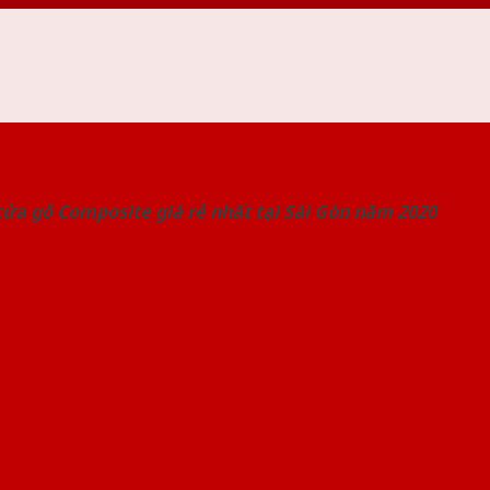
 THỐNG SHOWROOM SAIGONDOOR
ửa gỗ Composite giá rẻ nhất tại Sài Gòn năm 2020