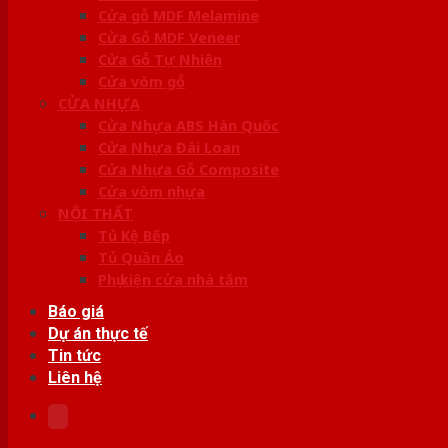
Cửa gỗ MDF Melamine
Cửa Gỗ MDF Veneer
Cửa Gỗ Tự Nhiên
Cửa vòm gỗ
CỬA NHỰA
Cửa Nhựa ABS Hàn Quốc
Cửa Nhựa Đài Loan
Cửa Nhựa Gỗ Composite
Cửa vòm nhựa
NỘI THẤT
Tủ Kệ Bếp
Tủ Quần Áo
Phụ kiện cửa nhà tắm
Báo giá
Dự án thực tế
Tin tức
Liên hệ