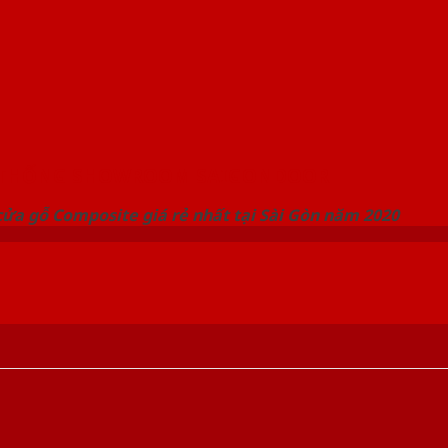
 THỐNG SHOWROOM SAIGONDOOR
ửa gỗ Composite giá rẻ nhất tại Sài Gòn năm 2020