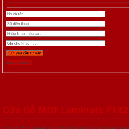
Gọi 0976.169.864
Cửa Gỗ MDF Laminate P1R2
Cửa gỗ công nghiệp cao cấp SAIGONDOOR là thương hiệ