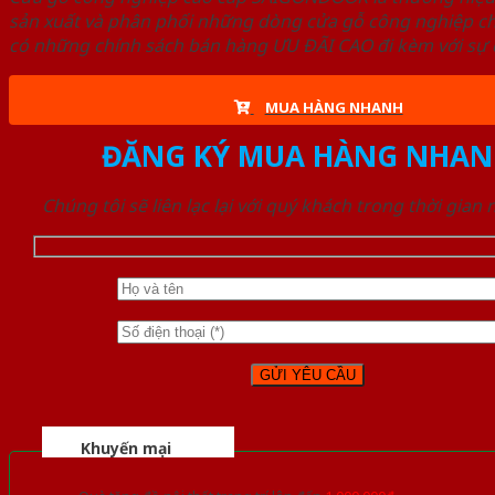
sản xuất và phân phối những dòng cửa gỗ công nghiệp ch
có những chính sách bán hàng ƯU ĐÃI CAO đi kèm với sự đ
MUA HÀNG NHANH
ĐĂNG KÝ MUA HÀNG NHAN
Chúng tôi sẽ liên lạc lại với quý khách trong thời gian
Khuyến mại