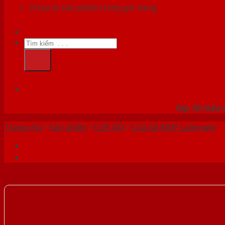
Chưa có sản phẩm trong giỏ hàng.
Tìm
kiếm:
HỆ
Top 10 mẫu c
Trang chủ
/
Sản phẩm
/
CỬA GỖ
/
Cửa Gỗ MDF Laminate