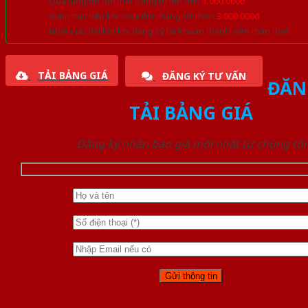
Quà tặng đồ nội thất trang trí lên đến
1.000.000đ
Giảm trực tiếp khi mua đơn hàng lớn hơn
3.000.000đ
Nhiều ưu đãi lớn khi đăng ký tài khoản thành viên thân thiết
TẢI BẢNG GIÁ
ĐĂNG KÝ TƯ VẤN
ĐĂN
TẢI BẢNG GIÁ
Đăng ký nhận báo giá mới nhất từ chúng tôi