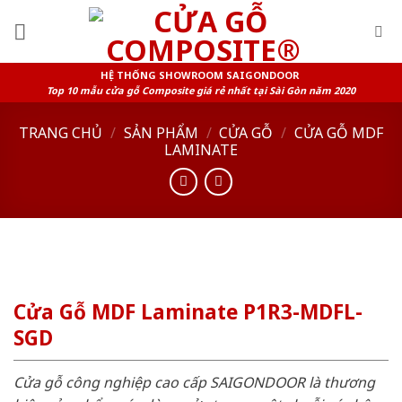
Skip
to
content
HỆ THỐNG SHOWROOM SAIGONDOOR
Top 10 mẫu cửa gỗ Composite giá rẻ nhất tại Sài Gòn năm 2020
TRANG CHỦ
/
SẢN PHẨM
/
CỬA GỖ
/
CỬA GỖ MDF
LAMINATE
Cửa Gỗ MDF Laminate P1R3-MDFL-
SGD
Cửa gỗ công nghiệp cao cấp SAIGONDOOR là thương