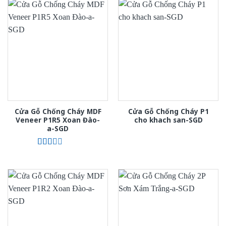
Cửa Gỗ Chống Cháy MDF
Cửa Gỗ Chống Cháy P1
Veneer P1R5 Xoan Đào-
cho khach san-SGD
a-SGD
Được
xếp
hạng
2.00
5
sao