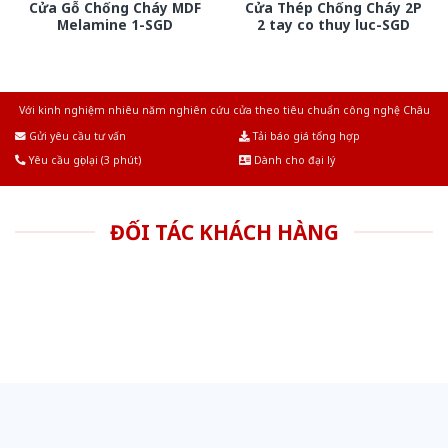
Cửa Gỗ Chống Cháy MDF
Cửa Thép Chống Cháy 2P
Melamine 1-SGD
2 tay co thuy luc-SGD
Với kinh nghiệm nhiêu năm nghiên cứu cửa theo tiêu chuẩn công nghệ Châu
Âu.Chúng tôi tự tin là nhà sản xuất & cung cấp hàng đầu tại Việt Nam!
Gửi yêu cầu tư vấn
Tải báo giá tổng hợp
Yêu cầu gọi lại (3 phút)
Dành cho đại lý
ĐỐI TÁC KHÁCH HÀNG