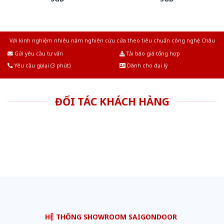
Với kinh nghiệm nhiêu năm nghiên cứu cửa theo tiêu chuẩn công nghệ Châu
Âu.Chúng tôi tự tin là nhà sản xuất & cung cấp hàng đầu tại Việt Nam!
Gửi yêu cầu tư vấn
Tải báo giá tổng hợp
Yêu cầu gọi lại (3 phút)
Dành cho đại lý
ĐỐI TÁC KHÁCH HÀNG
HỆ THỐNG SHOWROOM SAIGONDOOR