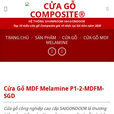
Skip
to
content
HỆ THỐNG SHOWROOM SAIGONDOOR
Top 10 mẫu cửa gỗ Composite giá rẻ nhất tại Sài Gòn năm 2020
TRANG CHỦ
/
SẢN PHẨM
/
CỬA GỖ
/
CỬA GỖ MDF
MELAMINE
Cửa Gỗ MDF Melamine P1-2-MDFM-
SGD
Cửa gỗ công nghiệp cao cấp SAIGONDOOR là thương