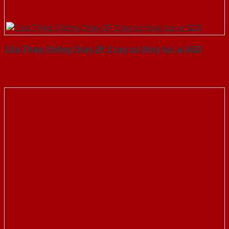
Cửa Thép Chống Cháy 2P 2 tay co thuy luc-a-SGD