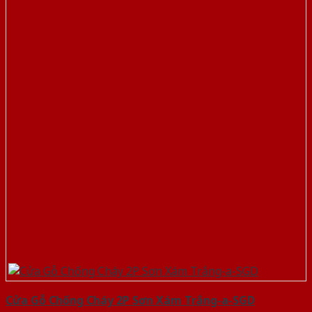
Cửa Gỗ Chống Cháy 2P Sơn Xám Trắng-a-SGD