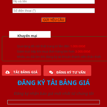
Khuyến mại
Quà tặng đồ nội thất trang trí lên đến
1.000.000đ
Giảm trực tiếp khi mua đơn hàng lớn hơn
3.000.000đ
Nhiều ưu đãi lớn khi đăng ký tài khoản thành viên thân thiết
TẢI BẢNG GIÁ
ĐĂNG KÝ TƯ VẤN
ĐĂNG KÝ TẢI BẢNG GIÁ
Đăng ký nhận báo giá mới nhất từ chúng tôi