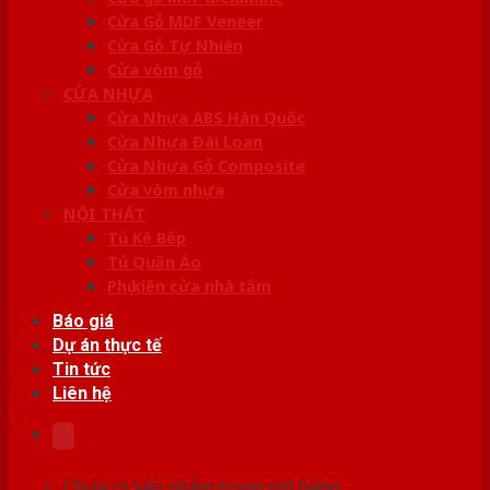
Cửa Gỗ MDF Veneer
Cửa Gỗ Tự Nhiên
Cửa vòm gỗ
CỬA NHỰA
Cửa Nhựa ABS Hàn Quốc
Cửa Nhựa Đài Loan
Cửa Nhựa Gỗ Composite
Cửa vòm nhựa
NỘI THẤT
Tủ Kệ Bếp
Tủ Quần Áo
Phụ kiện cửa nhà tắm
Báo giá
Dự án thực tế
Tin tức
Liên hệ
Chưa có sản phẩm trong giỏ hàng.