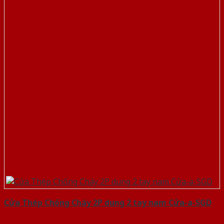
Cửa Thép Chống Cháy 2P dung 2 tay nam Cửa-a-SGD