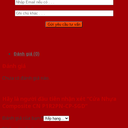
Đánh giá (0)
Đánh giá
Chưa có đánh giá nào.
Hãy là người đầu tiên nhận xét “Cửa Nhựa
Composite CN P1R2PN-CP-SGD”
Đánh giá của bạn
*