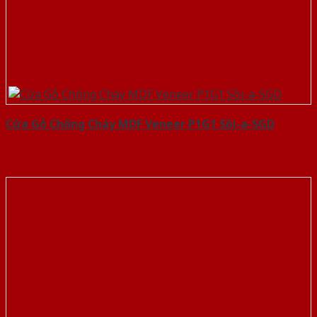
Cửa Gỗ Chống Cháy MDF Veneer P1G1 Sồi-a-SGD