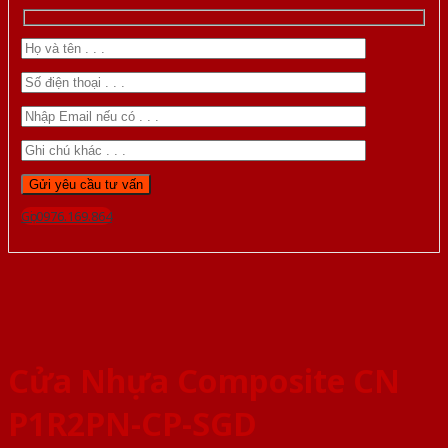
Gọi 0976.169.864
Cửa Nhựa Composite CN
P1R2PN-CP-SGD