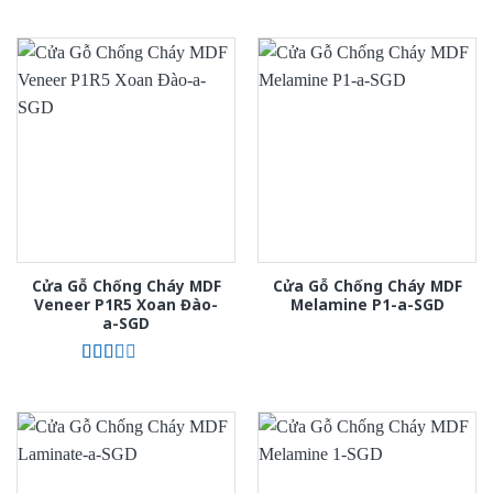
Cửa Gỗ Chống Cháy MDF
Cửa Gỗ Chống Cháy MDF
Veneer P1R5 Xoan Đào-
Melamine P1-a-SGD
a-SGD
Được
xếp
hạng
2.00
5
sao