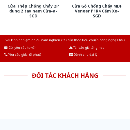
Cửa Thép Chống Cháy 2P
Cửa Gỗ Chống Cháy MDF
dung 2 tay nam Cửa-a-
Veneer P1R4 Căm Xe-
SGD
SGD
Với kinh nghiệm nhiêu năm nghiên cứu cửa theo tiêu chuẩn công nghệ Châu
Âu.Chúng tôi tự tin là nhà sản xuất & cung cấp hàng đầu tại Việt Nam!
Gửi yêu cầu tư vấn
Tải báo giá tổng hợp
Yêu cầu gọi lại (3 phút)
Dành cho đại lý
ĐỐI TÁC KHÁCH HÀNG