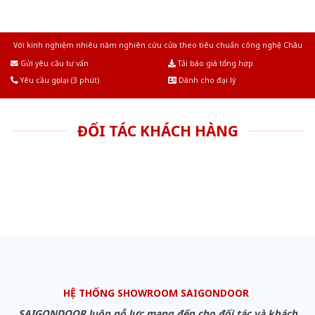
Với kinh nghiệm nhiêu năm nghiên cứu cửa theo tiêu chuẩn công nghệ Châu
Âu.Chúng tôi tự tin là nhà sản xuất & cung cấp hàng đầu tại Việt Nam!
Gửi yêu cầu tư vấn
Tải báo giá tổng hợp
Yêu cầu gọi lại (3 phút)
Dành cho đại lý
ĐỐI TÁC KHÁCH HÀNG
HỆ THỐNG SHOWROOM SAIGONDOOR
SAIGONDOOR luôn nỗ lực mang đến cho đối tác và khách