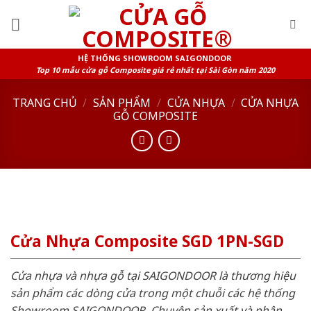
Skip
to
content
HỆ THỐNG SHOWROOM SAIGONDOOR
Top 10 mẫu cửa gỗ Composite giá rẻ nhất tại Sài Gòn năm 2020
TRANG CHỦ
/
SẢN PHẨM
/
CỬA NHỰA
/
CỬA NHỰA
GỖ COMPOSITE
Cửa Nhựa Composite SGD 1PN-SGD
Cửa nhựa và nhựa gỗ tại SAIGONDOOR là thương hiệu
sản phẩm các dòng cửa trong một chuỗi các hệ thống
Showroom SAIGONDOOR. Chuyên sản xuất và phân