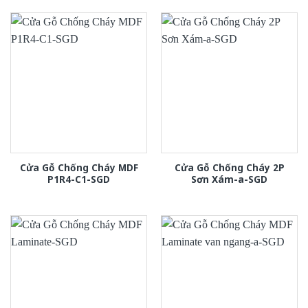
xếp
hạng
2.00
5
sao
Cửa Gỗ Chống Cháy MDF
Cửa Gỗ Chống Cháy 2P
P1R4-C1-SGD
Sơn Xám-a-SGD