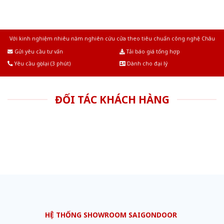
Với kinh nghiệm nhiêu năm nghiên cứu cửa theo tiêu chuẩn công nghệ Châu
Âu.Chúng tôi tự tin là nhà sản xuất & cung cấp hàng đầu tại Việt Nam!
Gửi yêu cầu tư vấn
Tải báo giá tổng hợp
Yêu cầu gọi lại (3 phút)
Dành cho đại lý
ĐỐI TÁC KHÁCH HÀNG
HỆ THỐNG SHOWROOM SAIGONDOOR