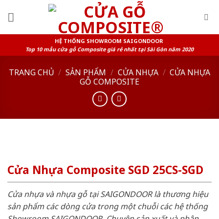
Skip
to
content
HỆ THỐNG SHOWROOM SAIGONDOOR
Top 10 mẫu cửa gỗ Composite giá rẻ nhất tại Sài Gòn năm 2020
TRANG CHỦ
/
SẢN PHẨM
/
CỬA NHỰA
/
CỬA NHỰA
GỖ COMPOSITE
Cửa Nhựa Composite SGD 25CS-SGD
Cửa nhựa và nhựa gỗ tại SAIGONDOOR là thương hiệu
sản phẩm các dòng cửa trong một chuỗi các hệ thống
Showroom SAIGONDOOR. Chuyên sản xuất và phân