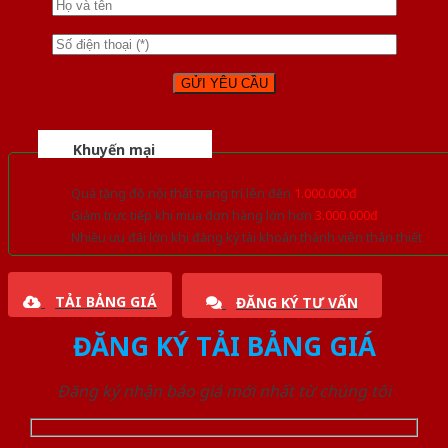
Khuyến mại
Quà tặng đồ nội thất trang trí lên đến
1.000.000đ
Giảm trực tiếp khi mua đơn hàng lớn hơn
3.000.000đ
Nhiều ưu đãi lớn khi đăng ký tài khoản thành viên thân thiết
TẢI BẢNG GIÁ
ĐĂNG KÝ TƯ VẤN
ĐĂNG KÝ TẢI BẢNG GIÁ
Đăng ký nhận báo giá mới nhất từ chúng tôi