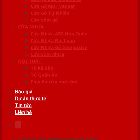
Cửa Gỗ MDF Veneer
Cửa Gỗ Tự Nhiên
Cửa vòm gỗ
CỬA NHỰA
Cửa Nhựa ABS Hàn Quốc
Cửa Nhựa Đài Loan
Cửa Nhựa Gỗ Composite
Cửa vòm nhựa
NỘI THẤT
Tủ Kệ Bếp
Tủ Quần Áo
Phụ kiện cửa nhà tắm
Báo giá
Dự án thực tế
Tin tức
Liên hệ
Chưa có sản phẩm trong giỏ hàng.