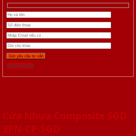
Gọi 0976.169.864
Cửa Nhựa Composite SGD
3PN-CP-SGD