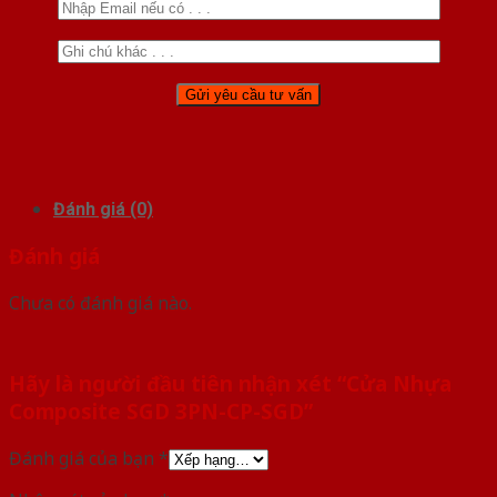
Đánh giá (0)
Đánh giá
Chưa có đánh giá nào.
Hãy là người đầu tiên nhận xét “Cửa Nhựa
Composite SGD 3PN-CP-SGD”
Đánh giá của bạn
*