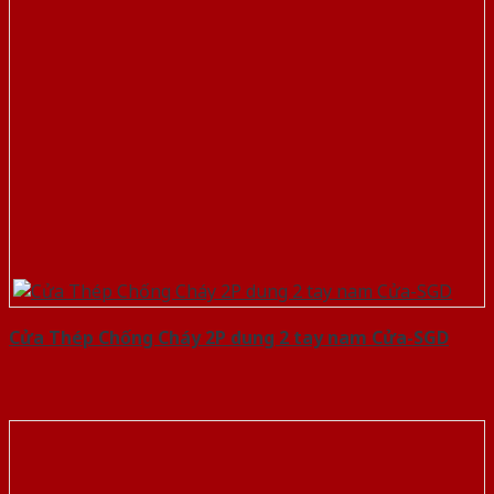
Cửa Thép Chống Cháy 2P dung 2 tay nam Cửa-SGD