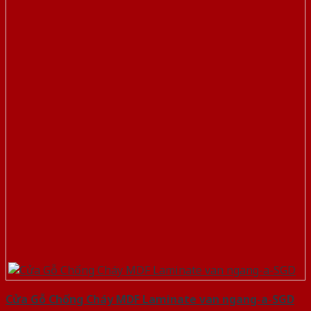
Cửa Gỗ Chống Cháy MDF Laminate van ngang-a-SGD