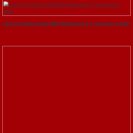
Cửa Gỗ Chống Cháy MDF Melamine P1 van kem-a-SGD