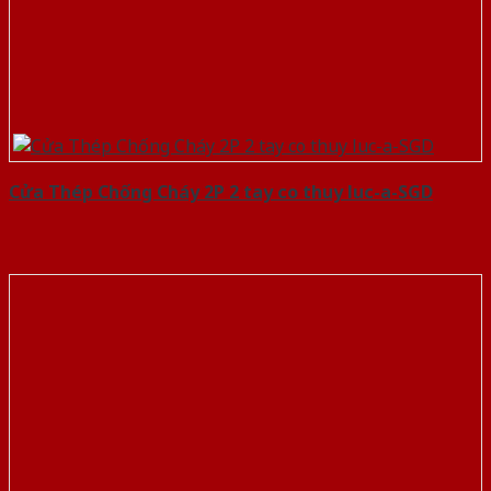
Cửa Thép Chống Cháy 2P 2 tay co thuy luc-a-SGD