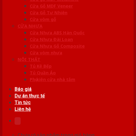
Cửa Gỗ MDF Veneer
Cửa Gỗ Tự Nhiên
Cửa vòm gỗ
CỬA NHỰA
Cửa Nhựa ABS Hàn Quốc
Cửa Nhựa Đài Loan
Cửa Nhựa Gỗ Composite
Cửa vòm nhựa
NỘI THẤT
Tủ Kệ Bếp
Tủ Quần Áo
Phụ kiện cửa nhà tắm
Báo giá
Dự án thực tế
Tin tức
Liên hệ
Chưa có sản phẩm trong giỏ hàng.