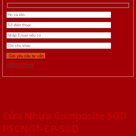
Gọi 0976.169.864
Cửa Nhựa Composite SGD
P5CNG1-CP-SGD