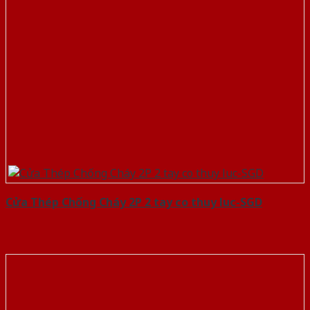
Cửa Thép Chống Cháy 2P 2 tay co thuy luc-SGD