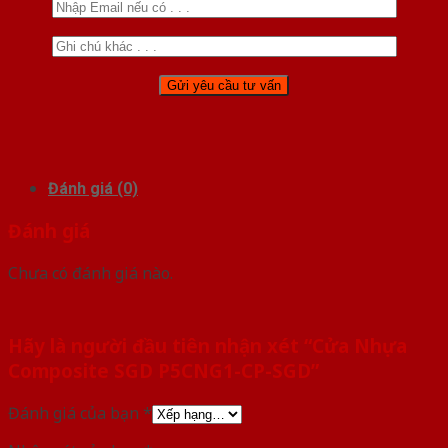
Đánh giá (0)
Đánh giá
Chưa có đánh giá nào.
Hãy là người đầu tiên nhận xét “Cửa Nhựa
Composite SGD P5CNG1-CP-SGD”
Đánh giá của bạn
*