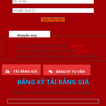
Khuyến mại
Quà tặng đồ nội thất trang trí lên đến
1.000.000đ
Giảm trực tiếp khi mua đơn hàng lớn hơn
3.000.000đ
Nhiều ưu đãi lớn khi đăng ký tài khoản thành viên thân thiết
TẢI BẢNG GIÁ
ĐĂNG KÝ TƯ VẤN
ĐĂNG KÝ TẢI BẢNG GIÁ
Đăng ký nhận báo giá mới nhất từ chúng tôi