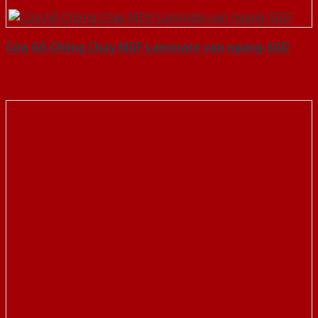
Cửa Gỗ Chống Cháy MDF Laminate van ngang-SGD