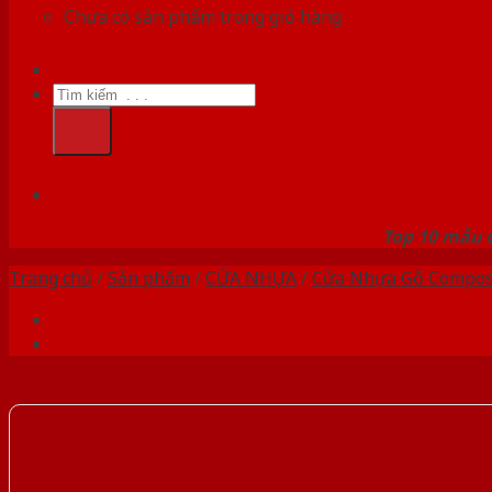
Chưa có sản phẩm trong giỏ hàng.
Tìm
kiếm:
HỆ
Top 10 mẫu c
Trang chủ
/
Sản phẩm
/
CỬA NHỰA
/
Cửa Nhựa Gỗ Compos