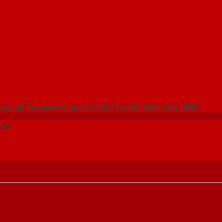
 THỐNG SHOWROOM SAIGONDOOR
ửa gỗ Composite giá rẻ nhất tại Sài Gòn năm 2020
ite