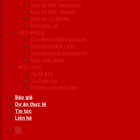
Cửa gỗ MDF Melamine
Cửa Gỗ MDF Veneer
Cửa Gỗ Tự Nhiên
Cửa vòm gỗ
CỬA NHỰA
Cửa Nhựa ABS Hàn Quốc
Cửa Nhựa Đài Loan
Cửa Nhựa Gỗ Composite
Cửa vòm nhựa
NỘI THẤT
Tủ Kệ Bếp
Tủ Quần Áo
Phụ kiện cửa nhà tắm
Báo giá
Dự án thực tế
Tin tức
Liên hệ