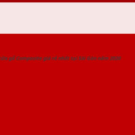
 THỐNG SHOWROOM SAIGONDOOR
ửa gỗ Composite giá rẻ nhất tại Sài Gòn năm 2020