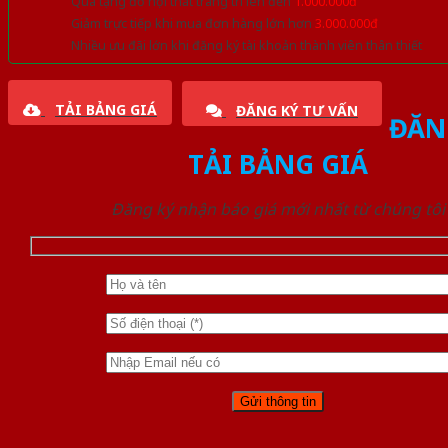
Quà tặng đồ nội thất trang trí lên đến
1.000.000đ
Giảm trực tiếp khi mua đơn hàng lớn hơn
3.000.000đ
Nhiều ưu đãi lớn khi đăng ký tài khoản thành viên thân thiết
TẢI BẢNG GIÁ
ĐĂNG KÝ TƯ VẤN
ĐĂN
TẢI BẢNG GIÁ
Đăng ký nhận báo giá mới nhất từ chúng tôi