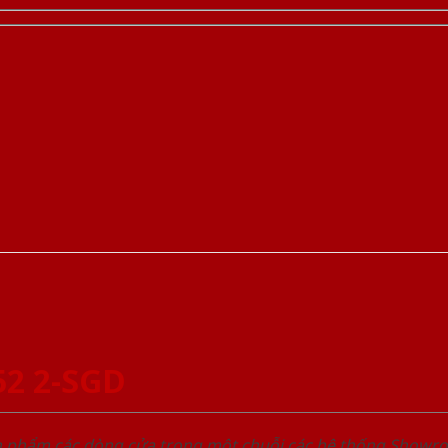
52 2-SGD
ản phẩm các dòng cửa trong một chuỗi các hệ thống Sho