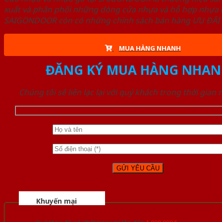
xuất và phân phối những dòng cửa nhựa và hỗ hợp nhựa ch
SAIGONDOOR còn có những chính sách bán hàng ƯU ĐÃI CAO
MUA HÀNG NHANH
ĐĂNG KÝ MUA HÀNG NHAN
Chúng tôi sẽ liên lạc lại với quý khách trong thời gian
Khuyến mại