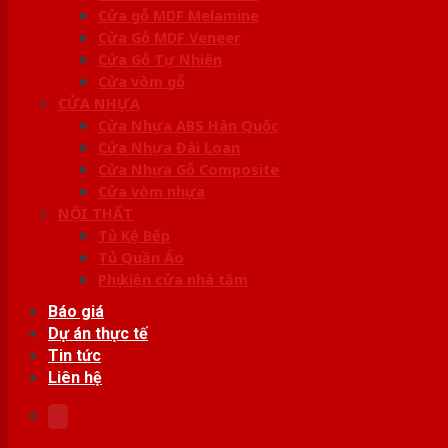
Cửa gỗ MDF Melamine
Cửa Gỗ MDF Veneer
Cửa Gỗ Tự Nhiên
Cửa vòm gỗ
CỬA NHỰA
Cửa Nhựa ABS Hàn Quốc
Cửa Nhựa Đài Loan
Cửa Nhựa Gỗ Composite
Cửa vòm nhựa
NỘI THẤT
Tủ Kệ Bếp
Tủ Quần Áo
Phụ kiện cửa nhà tắm
Báo giá
Dự án thực tế
Tin tức
Liên hệ