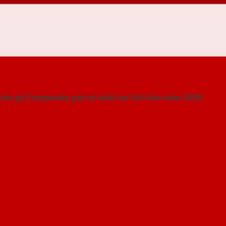
 THỐNG SHOWROOM SAIGONDOOR
ửa gỗ Composite giá rẻ nhất tại Sài Gòn năm 2020