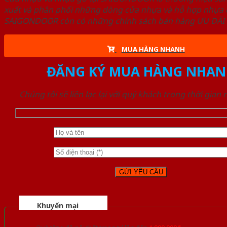
xuất và phân phối những dòng cửa nhựa và hỗ hợp nhựa ch
SAIGONDOOR còn có những chính sách bán hàng ƯU ĐÃI CAO
MUA HÀNG NHANH
ĐĂNG KÝ MUA HÀNG NHAN
Chúng tôi sẽ liên lạc lại với quý khách trong thời gian
Khuyến mại