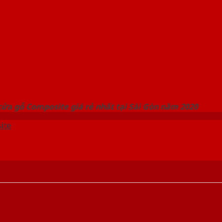
 THỐNG SHOWROOM SAIGONDOOR
ửa gỗ Composite giá rẻ nhất tại Sài Gòn năm 2020
ite