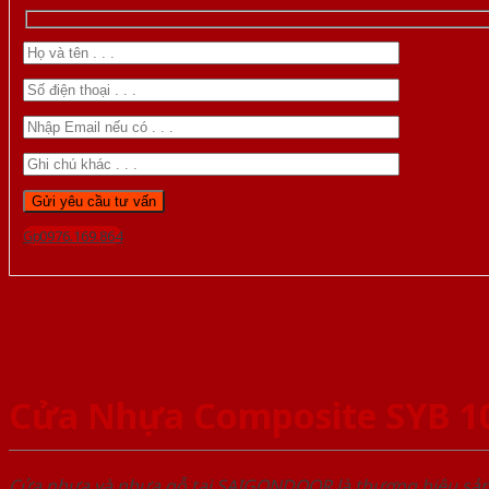
Gọi 0976.169.864
Cửa Nhựa Composite SYB 1
Cửa nhựa và nhựa gỗ tại SAIGONDOOR là thương hiệu s