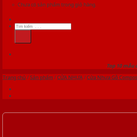
Chưa có sản phẩm trong giỏ hàng.
Tìm
kiếm:
HỆ
Top 10 mẫu c
Trang chủ
/
Sản phẩm
/
CỬA NHỰA
/
Cửa Nhựa Gỗ Compos