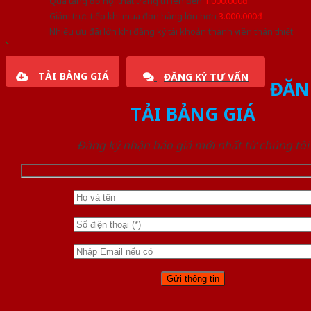
Quà tặng đồ nội thất trang trí lên đến
1.000.000đ
Giảm trực tiếp khi mua đơn hàng lớn hơn
3.000.000đ
Nhiều ưu đãi lớn khi đăng ký tài khoản thành viên thân thiết
TẢI BẢNG GIÁ
ĐĂNG KÝ TƯ VẤN
ĐĂN
TẢI BẢNG GIÁ
Đăng ký nhận báo giá mới nhất từ chúng tôi