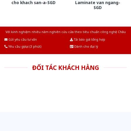
cho khach san-a-SGD
Laminate van ngang-
SGD
Với kinh nghiệm nhiêu năm nghiên cứu cửa theo tiêu chuẩn công nghệ Châu
Âu.Chúng tôi tự tin là nhà sản xuất & cung cấp hàng đầu tại Việt Nam!
Gửi yêu cầu tư vấn
Tải báo giá tổng hợp
Yêu cầu gọi lại (3 phút)
Dành cho đại lý
ĐỐI TÁC KHÁCH HÀNG