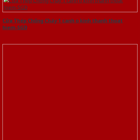
Cửa Thép Chống Cháy 1 canh o kinh thanh thoat
hiem-SGD