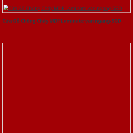
Cửa Gỗ Chống Cháy MDF Laminate van ngang-SGD