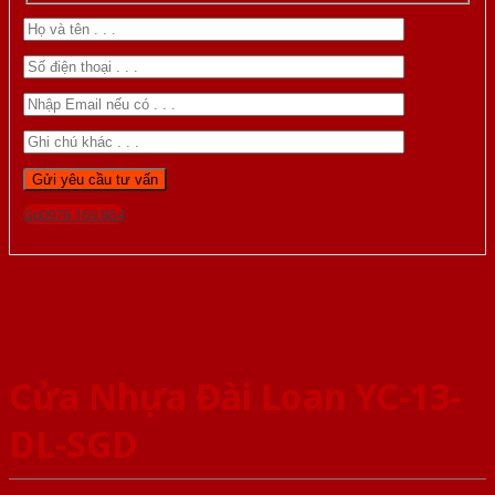
Gọi 0976.169.864
Cửa Nhựa Đài Loan YC-13-
DL-SGD