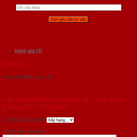
Đánh giá (0)
Đánh giá
Chưa có đánh giá nào.
Hãy là người đầu tiên nhận xét “Cửa Nhựa
Đài Loan YC-13-DL-SGD”
Đánh giá của bạn
*
Nhận xét của bạn
*