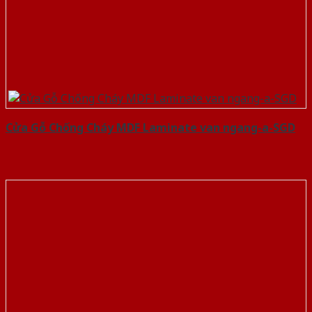
Cửa Gỗ Chống Cháy MDF Laminate van ngang-a-SGD