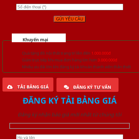
Khuyến mại
Quà tặng đồ nội thất trang trí lên đến
1.000.000đ
Giảm trực tiếp khi mua đơn hàng lớn hơn
3.000.000đ
Nhiều ưu đãi lớn khi đăng ký tài khoản thành viên thân thiết
TẢI BẢNG GIÁ
ĐĂNG KÝ TƯ VẤN
ĐĂNG KÝ TẢI BẢNG GIÁ
Đăng ký nhận báo giá mới nhất từ chúng tôi