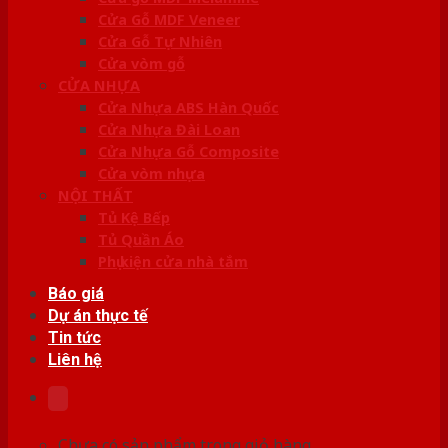
Cửa Gỗ MDF Veneer
Cửa Gỗ Tự Nhiên
Cửa vòm gỗ
CỬA NHỰA
Cửa Nhựa ABS Hàn Quốc
Cửa Nhựa Đài Loan
Cửa Nhựa Gỗ Composite
Cửa vòm nhựa
NỘI THẤT
Tủ Kệ Bếp
Tủ Quần Áo
Phụ kiện cửa nhà tắm
Báo giá
Dự án thực tế
Tin tức
Liên hệ
Chưa có sản phẩm trong giỏ hàng.