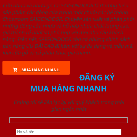
Cửa nhựa và nhựa gỗ tại SAIGONDOOR là thương hiệu
sản phẩm các dòng cửa trong một chuỗi các hệ thống
Showroom SAIGONDOOR. Chuyên sản xuất và phân phối
những dòng cửa nhựa và hỗ hợp nhựa chất lượng cao,
giá thành rẻ nhất và phù hợp với mọi nhu cầu khách
hàng. Trên hết, SAIGONDOOR còn có những chính sách
bán hàng ƯU ĐÃI CAO đi kèm với sự đa dạng về mẫu mã,
loại cửa gỗ và cả phân khúc giá thành.
MUA HÀNG NHANH
ĐĂNG KÝ
MUA HÀNG NHANH
Chúng tôi sẽ liên lạc lại với quý khách trong thời
gian ngắn nhất