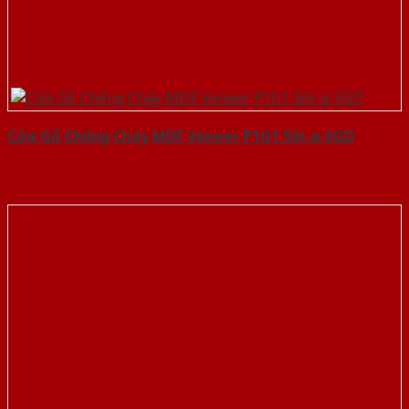
Cửa Gỗ Chống Cháy MDF Veneer P1G1 Sồi-a-SGD