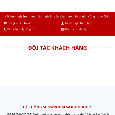
Với kinh nghiệm nhiêu năm nghiên cứu cửa theo tiêu chuẩn công nghệ Châu
Âu.Chúng tôi tự tin là nhà sản xuất & cung cấp hàng đầu tại Việt Nam!
Gửi yêu cầu tư vấn
Tải báo giá tổng hợp
Yêu cầu gọi lại (3 phút)
Dành cho đại lý
ĐỐI TÁC KHÁCH HÀNG
HỆ THỐNG SHOWROOM SAIGONDOOR
SAIGONDOOR luôn nỗ lực mang đến cho đối tác và khách