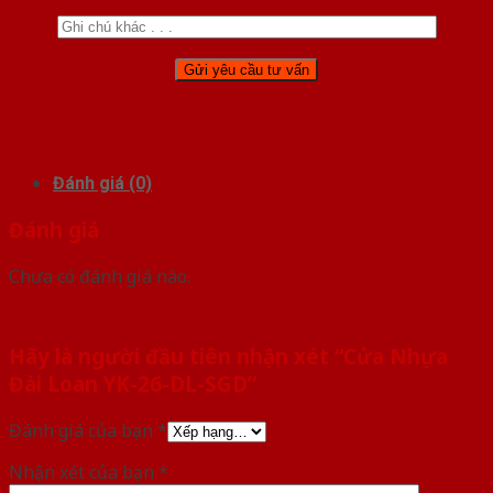
Đánh giá (0)
Đánh giá
Chưa có đánh giá nào.
Hãy là người đầu tiên nhận xét “Cửa Nhựa
Đài Loan YK-26-DL-SGD”
Đánh giá của bạn
*
Nhận xét của bạn
*