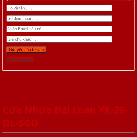
Gọi 0976.169.864
Cửa Nhựa Đài Loan YK-26-
DL-SGD