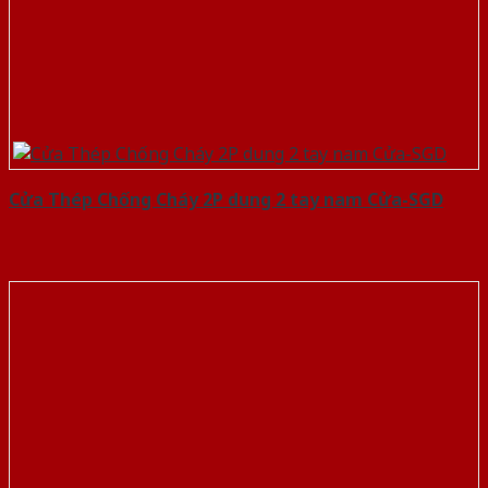
Cửa Thép Chống Cháy 2P dung 2 tay nam Cửa-SGD