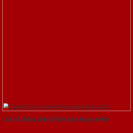
Cửa Gỗ Chống Cháy 2P Sơn Xám Trắng-a-SGD