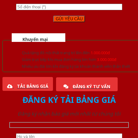
Khuyến mại
Quà tặng đồ nội thất trang trí lên đến
1.000.000đ
Giảm trực tiếp khi mua đơn hàng lớn hơn
3.000.000đ
Nhiều ưu đãi lớn khi đăng ký tài khoản thành viên thân thiết
TẢI BẢNG GIÁ
ĐĂNG KÝ TƯ VẤN
ĐĂNG KÝ TẢI BẢNG GIÁ
Đăng ký nhận báo giá mới nhất từ chúng tôi