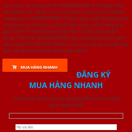
Cửa nhựa và nhựa gỗ tại SAIGONDOOR là thương hiệu
sản phẩm các dòng cửa trong một chuỗi các hệ thống
Showroom SAIGONDOOR. Chuyên sản xuất và phân phối
những dòng cửa nhựa và hỗ hợp nhựa chất lượng cao,
giá thành rẻ nhất và phù hợp với mọi nhu cầu khách
hàng. Trên hết, SAIGONDOOR còn có những chính sách
bán hàng ƯU ĐÃI CAO đi kèm với sự đa dạng về mẫu mã,
loại cửa gỗ và cả phân khúc giá thành.
MUA HÀNG NHANH
ĐĂNG KÝ
MUA HÀNG NHANH
Chúng tôi sẽ liên lạc lại với quý khách trong thời
gian ngắn nhất