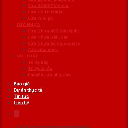
Cửa Gỗ MDF Veneer
Cửa Gỗ Tự Nhiên
Cửa vòm gỗ
CỬA NHỰA
Cửa Nhựa ABS Hàn Quốc
Cửa Nhựa Đài Loan
Cửa Nhựa Gỗ Composite
Cửa vòm nhựa
NỘI THẤT
Tủ Kệ Bếp
Tủ Quần Áo
Phụ kiện cửa nhà tắm
Báo giá
Dự án thực tế
Tin tức
Liên hệ
Chưa có sản phẩm trong giỏ hàng.