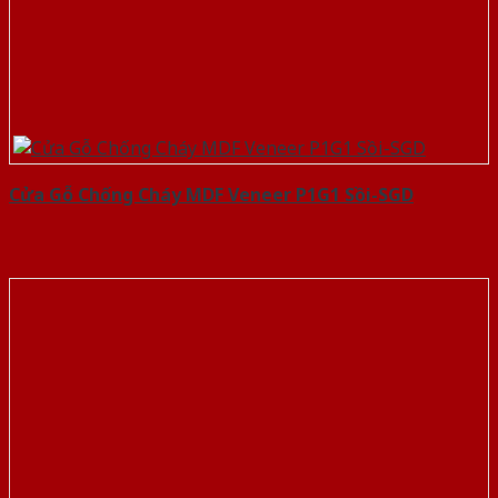
Cửa Gỗ Chống Cháy MDF Veneer P1G1 Sồi-SGD