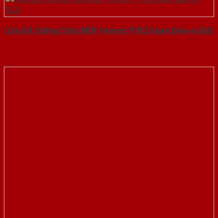
Cửa Gỗ Chống Cháy MDF Veneer P1R2 Xoan Đào-a-SGD