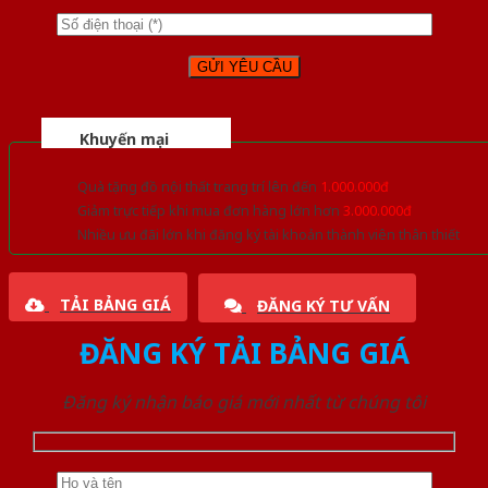
Khuyến mại
Quà tặng đồ nội thất trang trí lên đến
1.000.000đ
Giảm trực tiếp khi mua đơn hàng lớn hơn
3.000.000đ
Nhiều ưu đãi lớn khi đăng ký tài khoản thành viên thân thiết
TẢI BẢNG GIÁ
ĐĂNG KÝ TƯ VẤN
ĐĂNG KÝ TẢI BẢNG GIÁ
Đăng ký nhận báo giá mới nhất từ chúng tôi