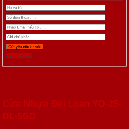
Gọi 0976.169.864
Cửa Nhựa Đài Loan YO-25-
DL-SGD