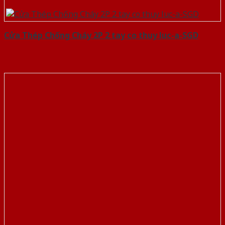
Cửa Thép Chống Cháy 2P 2 tay co thuy luc-a-SGD