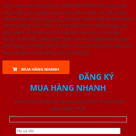
Cửa nhựa và nhựa gỗ tại SAIGONDOOR là thương hiệu
sản phẩm các dòng cửa trong một chuỗi các hệ thống
Showroom SAIGONDOOR. Chuyên sản xuất và phân phối
những dòng cửa nhựa và hỗ hợp nhựa chất lượng cao,
giá thành rẻ nhất và phù hợp với mọi nhu cầu khách
hàng. Trên hết, SAIGONDOOR còn có những chính sách
bán hàng ƯU ĐÃI CAO đi kèm với sự đa dạng về mẫu mã,
loại cửa gỗ và cả phân khúc giá thành.
MUA HÀNG NHANH
ĐĂNG KÝ
MUA HÀNG NHANH
Chúng tôi sẽ liên lạc lại với quý khách trong thời
gian ngắn nhất