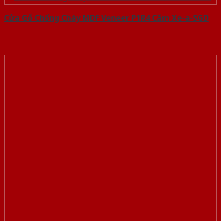
Cửa Gỗ Chống Cháy MDF Veneer P1R4 Căm Xe-a-SGD