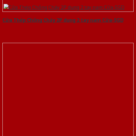
Cửa Thép Chống Cháy 2P dung 2 tay nam Cửa-SGD