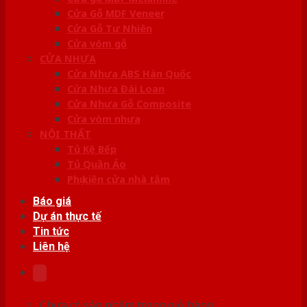
Cửa Gỗ MDF Veneer
Cửa Gỗ Tự Nhiên
Cửa vòm gỗ
CỬA NHỰA
Cửa Nhựa ABS Hàn Quốc
Cửa Nhựa Đài Loan
Cửa Nhựa Gỗ Composite
Cửa vòm nhựa
NỘI THẤT
Tủ Kệ Bếp
Tủ Quần Áo
Phụ kiện cửa nhà tắm
Báo giá
Dự án thực tế
Tin tức
Liên hệ
Chưa có sản phẩm trong giỏ hàng.