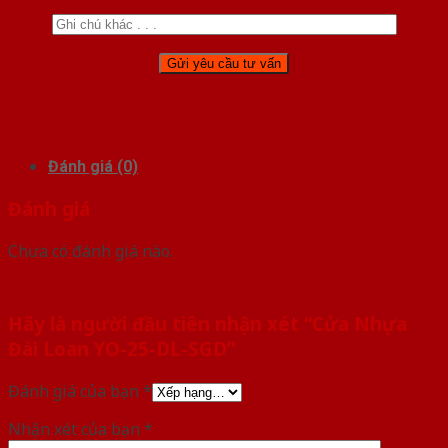
Đánh giá (0)
Đánh giá
Chưa có đánh giá nào.
Hãy là người đầu tiên nhận xét “Cửa Nhựa
Đài Loan YO-25-DL-SGD”
Đánh giá của bạn
*
Nhận xét của bạn
*