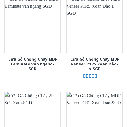
Cửa Gỗ Chống Cháy MDF
Cửa Gỗ Chống Cháy MDF
Laminate van ngang-
Veneer P1R5 Xoan Đào-
SGD
a-SGD
Được
xếp
hạng
2.00
5
sao