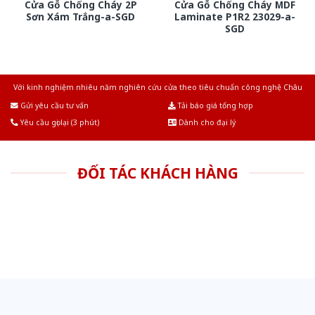
Cửa Gỗ Chống Cháy 2P
Cửa Gỗ Chống Cháy MDF
Sơn Xám Trắng-a-SGD
Laminate P1R2 23029-a-
SGD
Với kinh nghiệm nhiêu năm nghiên cứu cửa theo tiêu chuẩn công nghệ Châu
Âu.Chúng tôi tự tin là nhà sản xuất & cung cấp hàng đầu tại Việt Nam!
Gửi yêu cầu tư vấn
Tải báo giá tổng hợp
Yêu cầu gọi lại (3 phút)
Dành cho đại lý
ĐỐI TÁC KHÁCH HÀNG