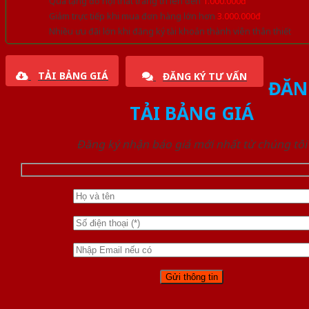
Quà tặng đồ nội thất trang trí lên đến
1.000.000đ
Giảm trực tiếp khi mua đơn hàng lớn hơn
3.000.000đ
Nhiều ưu đãi lớn khi đăng ký tài khoản thành viên thân thiết
TẢI BẢNG GIÁ
ĐĂNG KÝ TƯ VẤN
ĐĂN
TẢI BẢNG GIÁ
Đăng ký nhận báo giá mới nhất từ chúng tôi