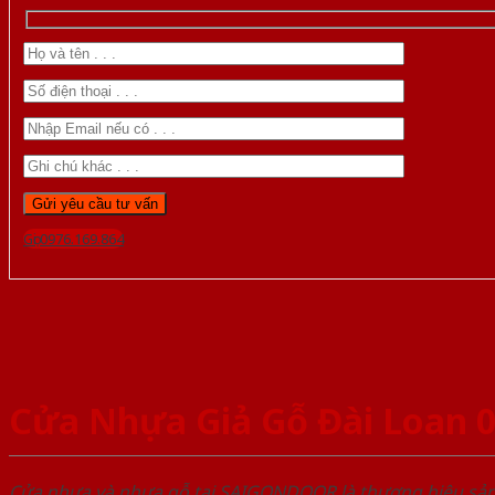
Gọi 0976.169.864
Cửa Nhựa Giả Gỗ Đài Loan 
Cửa nhựa và nhựa gỗ tại SAIGONDOOR là thương hiệu s