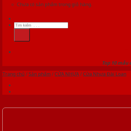
Chưa có sản phẩm trong giỏ hàng.
Tìm
kiếm:
HỆ
Top 10 mẫu c
Trang chủ
/
Sản phẩm
/
CỬA NHỰA
/
Cửa Nhựa Đài Loan