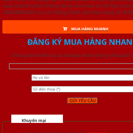
xuất và phân phối những dòng cửa nhựa và hỗ hợp nhựa ch
SAIGONDOOR còn có những chính sách bán hàng ƯU ĐÃI CAO
MUA HÀNG NHANH
ĐĂNG KÝ MUA HÀNG NHAN
Chúng tôi sẽ liên lạc lại với quý khách trong thời gian
Khuyến mại