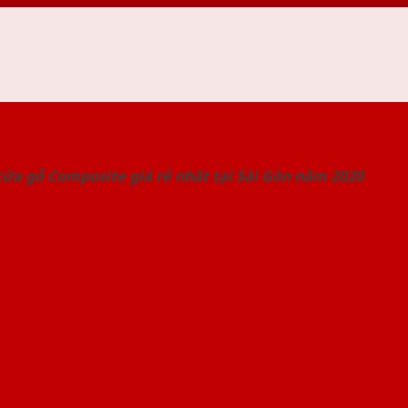
 THỐNG SHOWROOM SAIGONDOOR
ửa gỗ Composite giá rẻ nhất tại Sài Gòn năm 2020