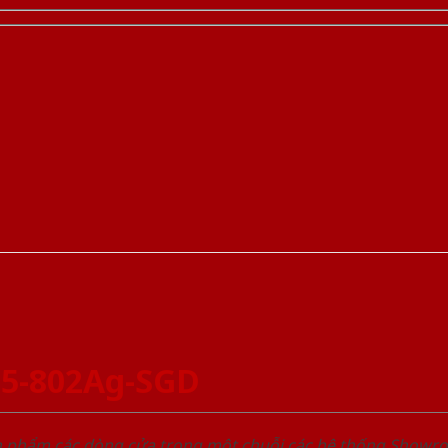
05-802Ag-SGD
ản phẩm các dòng cửa trong một chuỗi các hệ thống Sho