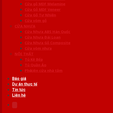
Cửa gỗ MDF Melamine
Cửa Gỗ MDF Veneer
Cửa Gỗ Tự Nhiên
Cửa vòm gỗ
CỬA NHỰA
Cửa Nhựa ABS Hàn Quốc
Cửa Nhựa Đài Loan
Cửa Nhựa Gỗ Composite
Cửa vòm nhựa
NỘI THẤT
Tủ Kệ Bếp
Tủ Quần Áo
Phụ kiện cửa nhà tắm
Báo giá
Dự án thực tế
Tin tức
Liên hệ