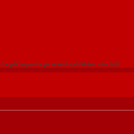
 THỐNG SHOWROOM SAIGONDOOR
ửa gỗ Composite giá rẻ nhất tại Sài Gòn năm 2020