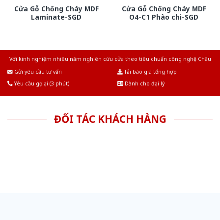
Cửa Gỗ Chống Cháy MDF
Cửa Gỗ Chống Cháy MDF
Laminate-SGD
O4-C1 Phào chi-SGD
Với kinh nghiệm nhiêu năm nghiên cứu cửa theo tiêu chuẩn công nghệ Châu
Âu.Chúng tôi tự tin là nhà sản xuất & cung cấp hàng đầu tại Việt Nam!
Gửi yêu cầu tư vấn
Tải báo giá tổng hợp
Yêu cầu gọi lại (3 phút)
Dành cho đại lý
ĐỐI TÁC KHÁCH HÀNG