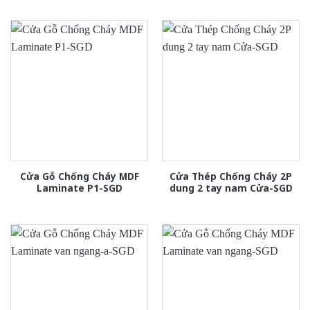
xếp
hạng
2.00
5
sao
Cửa Gỗ Chống Cháy MDF
Cửa Thép Chống Cháy 2P
Laminate P1-SGD
dung 2 tay nam Cửa-SGD