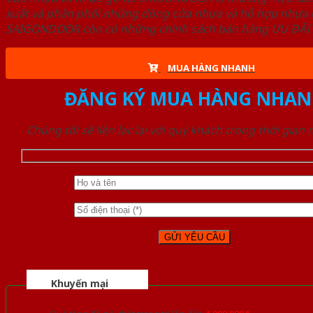
xuất và phân phối những dòng cửa nhựa và hỗ hợp nhựa ch
SAIGONDOOR còn có những chính sách bán hàng ƯU ĐÃI CAO
MUA HÀNG NHANH
ĐĂNG KÝ MUA HÀNG NHAN
Chúng tôi sẽ liên lạc lại với quý khách trong thời gian
Khuyến mại