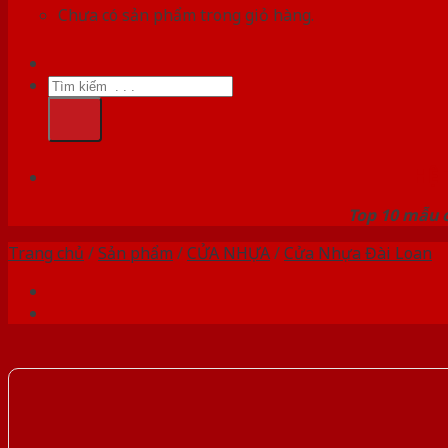
Chưa có sản phẩm trong giỏ hàng.
Tìm
kiếm:
HỆ
Top 10 mẫu c
Trang chủ
/
Sản phẩm
/
CỬA NHỰA
/
Cửa Nhựa Đài Loan