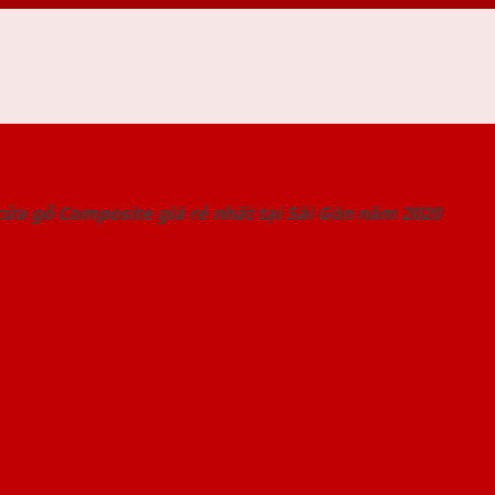
 THỐNG SHOWROOM SAIGONDOOR
ửa gỗ Composite giá rẻ nhất tại Sài Gòn năm 2020