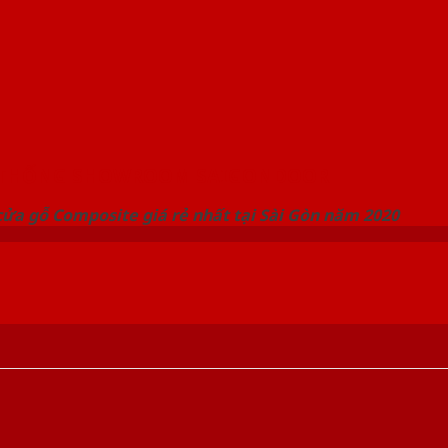
 THỐNG SHOWROOM SAIGONDOOR
ửa gỗ Composite giá rẻ nhất tại Sài Gòn năm 2020