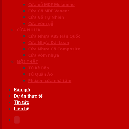
Cửa gỗ MDF Melamine
Cửa Gỗ MDF Veneer
Cửa Gỗ Tự Nhiên
Cửa vòm gỗ
CỬA NHỰA
Cửa Nhựa ABS Hàn Quốc
Cửa Nhựa Đài Loan
Cửa Nhựa Gỗ Composite
Cửa vòm nhựa
NỘI THẤT
Tủ Kệ Bếp
Tủ Quần Áo
Phụ kiện cửa nhà tắm
Báo giá
Dự án thực tế
Tin tức
Liên hệ