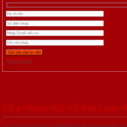
Gọi 0976.169.864
Cửa Nhựa Giả Gỗ Đài Loan 
Cửa nhựa và nhựa gỗ tại SAIGONDOOR là thương hiệu s