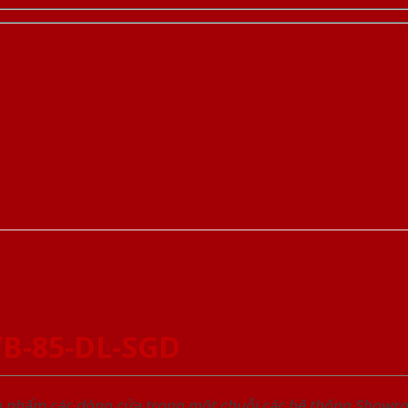
YB-85-DL-SGD
ản phẩm các dòng cửa trong một chuỗi các hệ thống Sho