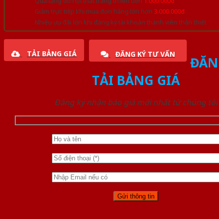
Quà tặng đồ nội thất trang trí lên đến
1.000.000đ
Giảm trực tiếp khi mua đơn hàng lớn hơn
3.000.000đ
Nhiều ưu đãi lớn khi đăng ký tài khoản thành viên thân thiết
TẢI BẢNG GIÁ
ĐĂNG KÝ TƯ VẤN
ĐĂN
TẢI BẢNG GIÁ
Đăng ký nhận báo giá mới nhất từ chúng tôi