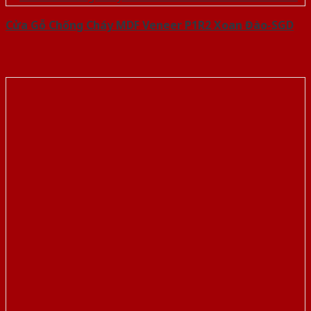
Cửa Gỗ Chống Cháy MDF Veneer P1R2 Xoan Đào-SGD