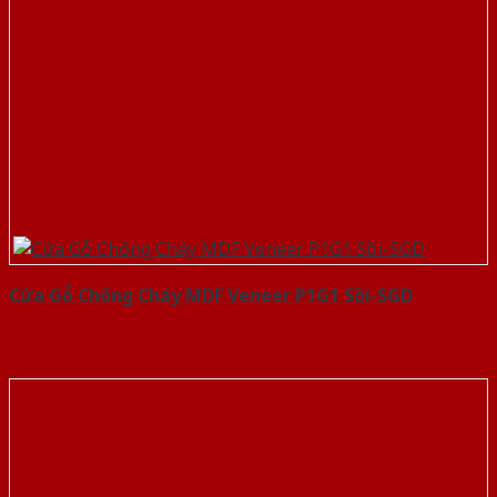
Cửa Gỗ Chống Cháy MDF Veneer P1G1 Sồi-SGD