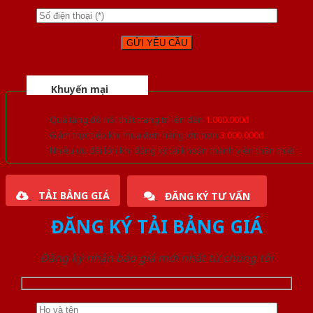
Khuyến mại
Quà tặng đồ nội thất trang trí lên đến
1.000.000đ
Giảm trực tiếp khi mua đơn hàng lớn hơn
3.000.000đ
Nhiều ưu đãi lớn khi đăng ký tài khoản thành viên thân thiết
TẢI BẢNG GIÁ
ĐĂNG KÝ TƯ VẤN
ĐĂNG KÝ TẢI BẢNG GIÁ
Đăng ký nhận báo giá mới nhất từ chúng tôi