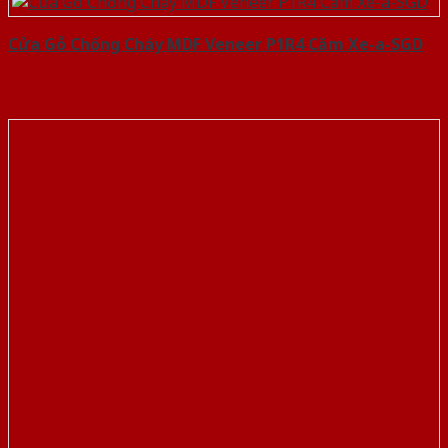
Cửa Gỗ Chống Cháy MDF Veneer P1R4 Căm Xe-a-SGD