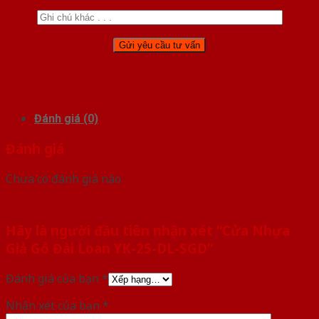
Đánh giá (0)
Đánh giá
Chưa có đánh giá nào.
Hãy là người đầu tiên nhận xét “Cửa Nhựa
Giả Gỗ Đài Loan YK-25-DL-SGD”
Đánh giá của bạn
*
Nhận xét của bạn
*