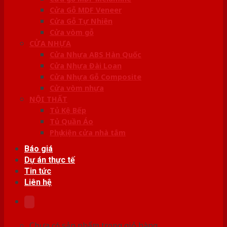
Cửa Gỗ MDF Veneer
Cửa Gỗ Tự Nhiên
Cửa vòm gỗ
CỬA NHỰA
Cửa Nhựa ABS Hàn Quốc
Cửa Nhựa Đài Loan
Cửa Nhựa Gỗ Composite
Cửa vòm nhựa
NỘI THẤT
Tủ Kệ Bếp
Tủ Quần Áo
Phụ kiện cửa nhà tắm
Báo giá
Dự án thực tế
Tin tức
Liên hệ
Chưa có sản phẩm trong giỏ hàng.