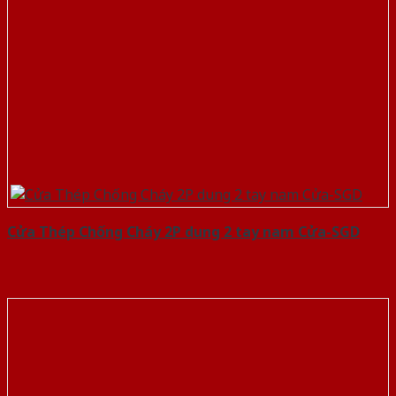
Cửa Thép Chống Cháy 2P dung 2 tay nam Cửa-SGD