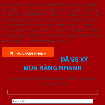
Cửa nhựa và nhựa gỗ tại SAIGONDOOR là thương hiệu
sản phẩm các dòng cửa trong một chuỗi các hệ thống
Showroom SAIGONDOOR. Chuyên sản xuất và phân phối
những dòng cửa nhựa và hỗ hợp nhựa chất lượng cao,
giá thành rẻ nhất và phù hợp với mọi nhu cầu khách
hàng. Trên hết, SAIGONDOOR còn có những chính sách
bán hàng ƯU ĐÃI CAO đi kèm với sự đa dạng về mẫu mã,
loại cửa gỗ và cả phân khúc giá thành.
MUA HÀNG NHANH
ĐĂNG KÝ
MUA HÀNG NHANH
Chúng tôi sẽ liên lạc lại với quý khách trong thời
gian ngắn nhất