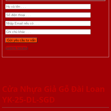
Gọi 0976.169.864
Cửa Nhựa Giả Gỗ Đài Loan
YK-25-DL-SGD