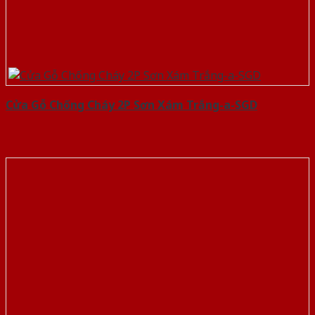
Cửa Gỗ Chống Cháy 2P Sơn Xám Trắng-a-SGD