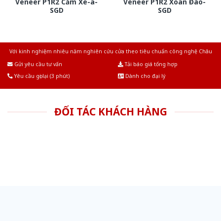
Veneer P1R2 Căm Xe-a-
Veneer P1R2 Xoan Đào-
SGD
SGD
Với kinh nghiệm nhiêu năm nghiên cứu cửa theo tiêu chuẩn công nghệ Châu
Âu.Chúng tôi tự tin là nhà sản xuất & cung cấp hàng đầu tại Việt Nam!
Gửi yêu cầu tư vấn
Tải báo giá tổng hợp
Yêu cầu gọi lại (3 phút)
Dành cho đại lý
ĐỐI TÁC KHÁCH HÀNG