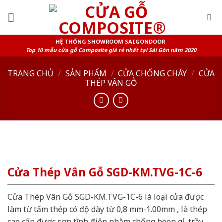
Skip
to
content
HỆ THỐNG SHOWROOM SAIGONDOOR
Top 10 mẫu cửa gỗ Composite giá rẻ nhất tại Sài Gòn năm 2020
TRANG CHỦ
/
SẢN PHẨM
/
CỬA CHỐNG CHÁY
/
CỬA
THÉP VÂN GỖ
Cửa Thép Vân Gỗ SGD-KM.TVG-1C-6
Cửa Thép Vân Gỗ SGD-KM.TVG-1C-6 là loại cửa được
làm từ tấm thép có độ dày từ 0,8 mm-1.00mm , là thép
cao cấp được sơn tĩnh điện nhằm chống hoen gỉ, trầy