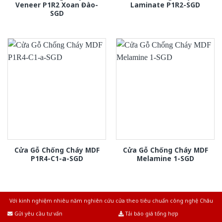
Veneer P1R2 Xoan Đào-
Laminate P1R2-SGD
SGD
Cửa Gỗ Chống Cháy MDF
Cửa Gỗ Chống Cháy MDF
P1R4-C1-a-SGD
Melamine 1-SGD
Với kinh nghiệm nhiêu năm nghiên cứu cửa theo tiêu chuẩn công nghệ Châu
Âu.Chúng tôi tự tin là nhà sản xuất & cung cấp hàng đầu tại Việt Nam!
Gửi yêu cầu tư vấn
Tải báo giá tổng hợp