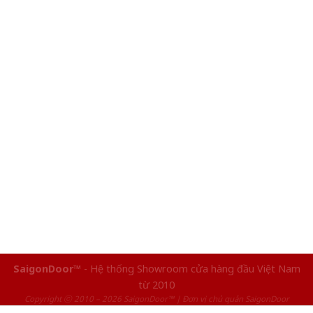
SaigonDoor™
- Hệ thống Showroom cửa hàng đầu Việt Nam
từ 2010
Copyright ⓒ 2010 – 2026 SaigonDoor™ | Đơn vị chủ quản SaigonDoor