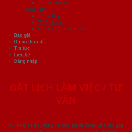
Cửa vòm nhựa
NỘI THẤT
Tủ Kệ Bếp
Tủ Quần Áo
Phụ kiện cửa nhà tắm
Báo giá
Dự án thực tế
Tin tức
Liên hệ
Đăng nhập
ĐẶT LỊCH LÀM VIỆC / TƯ
VẤN
Vui lòng nhập thông tin đặt lịch để được sắp xếp gặp
gỡ làm việc hoăc tư vấn mà không phải chờ đợi.