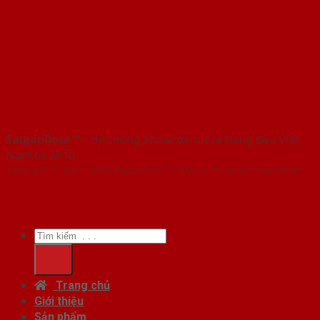
SaigonDoor™
- Hệ thống Showroom cửa hàng đầu Việt
Nam từ 2010
Copyright ⓒ 2010 – 2026 SaigonDoor™ | Đơn vị chủ quản SaigonDoor
Tìm
kiếm:
Trang chủ
Giới thiệu
Sản phẩm