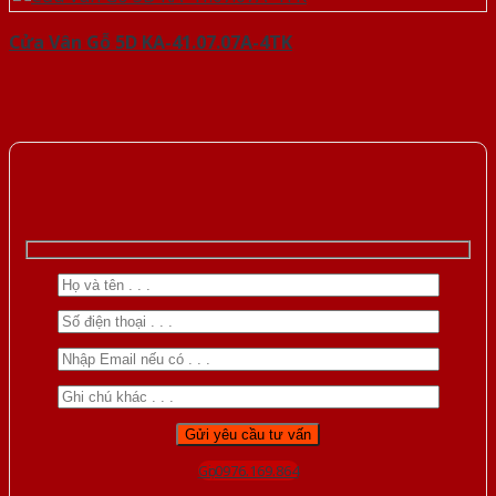
Cửa Vân Gỗ 5D KA-41.07.07A-4TK
Gọi 0976.169.864