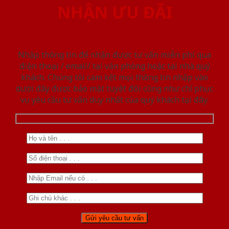
NHẬN ƯU ĐÃI
Nhập thông tin để nhận được tư vấn miễn phí qua
điện thoại / email/ tại văn phòng hoặc tại nhà quý
khách. Chúng tôi cam kết mọi thông tin nhập vào
dưới đây được bảo mật tuyệt đối cũng như chỉ phục
vụ yêu cầu tư vấn duy nhất của quý khách tại đây.