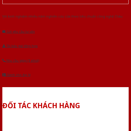
Với kinh nghiệm nhiêu năm nghiên cứu cửa theo tiêu chuẩn công nghệ Châu
Âu.Chúng tôi tự tin là nhà sản xuất & cung cấp hàng đầu tại Việt Nam!
Gửi yêu cầu tư vấn
Tải báo giá tổng hợp
Yêu cầu gọi lại (3 phút)
Dành cho đại lý
ĐỐI TÁC KHÁCH HÀNG