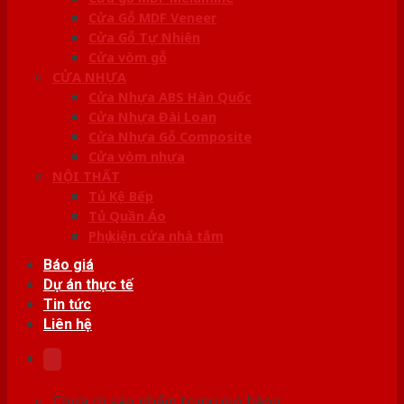
Cửa Gỗ MDF Veneer
Cửa Gỗ Tự Nhiên
Cửa vòm gỗ
CỬA NHỰA
Cửa Nhựa ABS Hàn Quốc
Cửa Nhựa Đài Loan
Cửa Nhựa Gỗ Composite
Cửa vòm nhựa
NỘI THẤT
Tủ Kệ Bếp
Tủ Quần Áo
Phụ kiện cửa nhà tắm
Báo giá
Dự án thực tế
Tin tức
Liên hệ
Chưa có sản phẩm trong giỏ hàng.