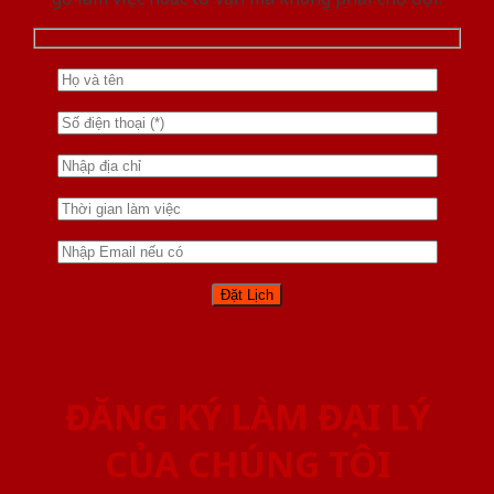
ĐĂNG KÝ LÀM ĐẠI LÝ
CỦA CHÚNG TÔI