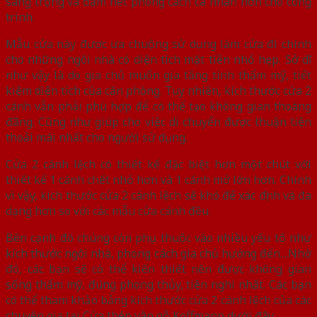
sang trọng và đậm nét phong cách cá nhân hơn cho công
trình.
Mẫu cửa này được ưa chuộng sử dụng làm cửa đi chính
cho những ngôi nhà có diện tích mặt tiền nhỏ hẹp. Sở dĩ
như vậy là do gia chủ muốn gia tăng tính thẩm mỹ, tiết
kiệm diện tích của căn phòng. Tuy nhiên, kích thước cửa 2
cánh vẫn phải phù hợp để có thể tạo không gian thoáng
đãng. Cũng như giúp cho việc di chuyển được thuận tiện
thoải mái nhất cho người sử dụng.
Cửa 2 cánh lệch có thiết kế đặc biệt hơn một chút với
thiết kế 1 cánh chết nhỏ hơn và 1 cánh mở lớn hơn. Chính
vì vậy, kích thước cửa 2 cánh lệch sẽ khó để xác định và đa
dạng hơn so với các mẫu cửa cánh đều.
Bên cạnh đó chúng còn phụ thuộc vào nhiều yếu tố như
kích thước ngôi nhà, phong cách gia chủ hướng đến…Nhờ
đó, các bạn sẽ có thể kiến thiết nên được không gian
sống thẩm mỹ, đúng phong thủy, tiện nghi nhất. Các bạn
có thể tham khảo bảng kích thước cửa 2 cánh lệch của các
chuyên gia tại Cửa thép vân gỗ Koffmann dưới đây.