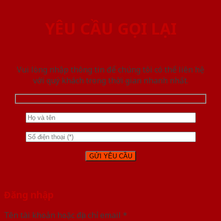
YÊU CẦU GỌI LẠI
Vui lòng nhập thông tin để chúng tôi có thể liên hệ
với quý khách trong thời gian nhanh nhất.
Đăng nhập
Tên tài khoản hoặc địa chỉ email
*