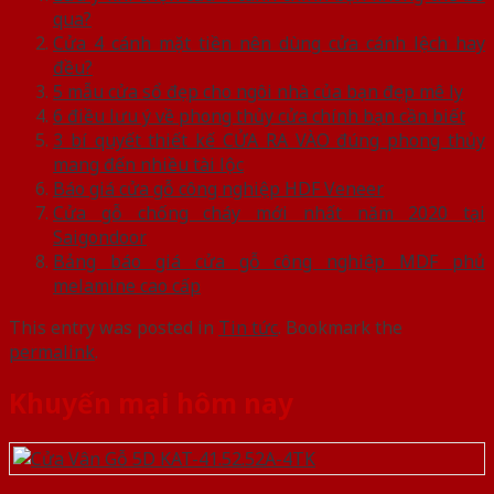
qua?
Cửa 4 cánh mặt tiền nên dùng cửa cánh lệch hay
đều?
5 mẫu cửa sổ đẹp cho ngôi nhà của bạn đẹp mê ly
6 điều lưu ý về phong thủy cửa chính bạn cần biết
3 bí quyết thiết kế CỬA RA VÀO đúng phong thủy
mang đến nhiều tài lộc
Báo giá cửa gỗ công nghiệp HDF Veneer
Cửa gỗ chống cháy mới nhất năm 2020 tại
Saigondoor
Bảng báo giá cửa gỗ công nghiệp MDF phủ
melamine cao cấp
This entry was posted in
Tin tức
. Bookmark the
permalink
.
Khuyến mại hôm nay