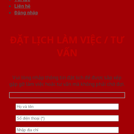
Liên hệ
Đăng nhập
ĐẶT LỊCH LÀM VIỆC / TƯ
VẤN
Vui lòng nhập thông tin đặt lịch để được sắp xếp
gặp gỡ làm việc hoăc tư vấn mà không phải chờ đợi.