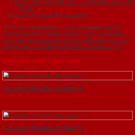
BẢNG BÁO GIÁ CỬA GỖ | CỬA NHỰA CAO CẤP
[12/2021]
BÁO GIÁ CỬA GỖ VÀ CỬA NHỰA
This entry was posted in
Tin tức
and tagged
Cửa Gỗ
Chống Cháy
,
cửa gỗ chông nghiệp
,
Cửa nhựa abs hàn
quốc
,
cửa nhựa composite
,
cửa nhựa đài loan
,
Cửa Thép
Chống Cháy
,
CỬA THÉP HÀN QUỐC
,
cửa thép vân gỗ
.
Khuyến mại hôm nay
Cửa Vân Gỗ 5D KAT-41.52.52A-4TK
Cửa Vân Gỗ 5D KAT-41.50.50A-3TK