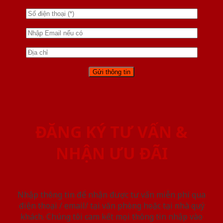
ĐĂNG KÝ TƯ VẤN &
NHẬN ƯU ĐÃI
Nhập thông tin để nhận được tư vấn miễn phí qua
điện thoại / email/ tại văn phòng hoặc tại nhà quý
khách. Chúng tôi cam kết mọi thông tin nhập vào