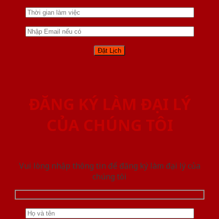
ĐĂNG KÝ LÀM ĐẠI LÝ
CỦA CHÚNG TÔI
Vui lòng nhập thông tin để đăng ký làm đại lý của
chúng tôi