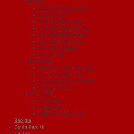
CỬA GỖ
Cửa Gỗ ABS Hàn Quốc
Cửa Gỗ HDF
Cửa Gỗ HDF Veneer
Cửa Gỗ MDF Laminate
Cửa gỗ MDF Melamine
Cửa Gỗ MDF Veneer
Cửa Gỗ Tự Nhiên
Cửa vòm gỗ
CỬA NHỰA
Cửa Nhựa ABS Hàn Quốc
Cửa Nhựa Đài Loan
Cửa Nhựa Gỗ Composite
Cửa vòm nhựa
NỘI THẤT
Tủ Kệ Bếp
Tủ Quần Áo
Phụ kiện cửa nhà tắm
Báo giá
Dự án thực tế
Tin tức