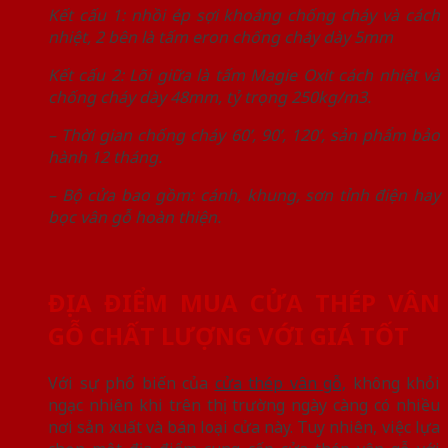
Kết cấu 1: nhồi ép sợi khoáng chống cháy và cách
nhiệt, 2 bên là tấm eron chống cháy dày 5mm
Kết cấu 2: Lõi giữa là tấm Magie Oxit cách nhiệt và
chống cháy dày 48mm, tỷ trọng 250kg/m3.
– Thời gian chống cháy 60’, 90’, 120’, sản phẩm bảo
hành 12 tháng.
– Bộ cửa bao gồm: cánh, khung, sơn tỉnh điện hay
bọc vân gỗ hoàn thiện.
ĐỊA ĐIỂM MUA CỬA THÉP VÂN
GỖ CHẤT LƯỢNG VỚI GIÁ TỐT
Với sự phổ biến của
cửa thép vân gỗ,
không khỏi
ngạc nhiên khi trên thị trường ngày càng có nhiều
nơi sản xuất và bán loại cửa này. Tuy nhiên, việc lựa