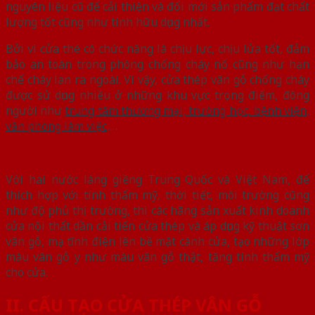
nguyên liệu cũ để cải thiện và đổi mới sản phẩm đạt chất
lượng tốt cũng như tính hữu dụng nhất.
Bởi vì cửa thé có chức năng là chịu lực, chịu lửa tốt, đảm
bảo an toàn trong phòng chống cháy nổ cũng như hạn
chế cháy lan ra ngoài. Vì vậy, cửa thép vân gỗ chống cháy
được sử dụng nhiều ở những khu vực trọng điểm, đông
người như
trung tâm thương mại, trường học, bệnh viện,
văn phòng làm việc,
…
Với hai nước láng giềng Trung Quốc và Việt Nam, để
thích hợp với tính thẩm mỹ, thời tiết, môi trường cũng
như độ phủ thị trường, thì các hãng sản xuất kinh doanh
cửa nội thất dần cải tiến cửa thép và áp dụng kỹ thuật sơn
vân gỗ, mạ tĩnh điện lên bề mặt cánh cửa, tạo những lớp
màu vân gỗ y như màu vân gỗ thật, tăng tính thẩm mỹ
cho cửa.
II. CẤU TẠO CỬA THÉP VÂN GỖ