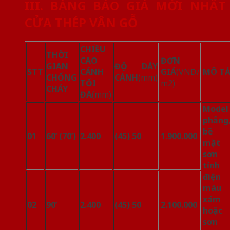
III. BẢNG BÁO GIÁ MỚI NHẤT
CỬA THÉP VÂN GỖ
CHIỀU
THỜI
CAO
ĐƠN
GIAN
ĐỘ DÀY
STT
CÁNH
GIÁ
(VNĐ/
MÔ T
CHỐNG
CÁNH
(mm)
TỐI
m2)
CHÁY
ĐA
(mm)
Model
phẵng
bề
01
60’ (70’)
2.400
(45) 50
1.900.000
mặt
sơn
tỉnh
điện
màu
xám
02
90’
2.400
(45) 50
2.100.000
hoặc
sơn