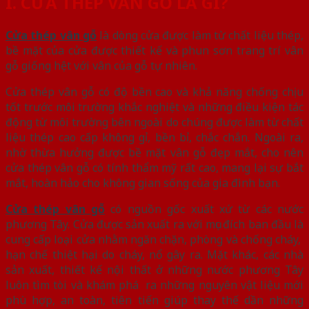
I. CỬA THÉP VÂN GỖ LÀ GÌ?
Cửa thép vân gỗ
là dòng cửa được làm từ chất liệu thép,
bề mặt của cửa được thiết kế và phun sơn trang trí vân
gỗ giống hệt với vân của gỗ tự nhiên.
Cửa thép vân gỗ có độ bền cao và khả năng chống chịu
tốt trước môi trường khắc nghiệt và những điều kiện tác
động từ môi trường bên ngoài do chúng được làm từ chất
liệu thép cao cấp không gỉ, bền bỉ, chắc chắn. Ngoài ra,
nhờ thừa hưởng được bề mặt vân gỗ đẹp mắt, cho nên
cửa thép vân gỗ có tính thẩm mỹ rất cao, mang lại sự bắt
mắt, hoàn hảo cho không gian sống của gia đình bạn.
Cửa thép vân gỗ
có nguồn gốc xuất xứ từ các nước
phương Tây. Cửa được sản xuất ra với mục đích ban đầu là
cung cấp loại cửa nhằm ngăn chặn, phòng và chống cháy,
hạn chế thiệt hại do cháy, nổ gây ra. Mặt khác, các nhà
sản xuất, thiết kế nội thất ở những nước phương Tây
luôn tìm tòi và khám phá ra những nguyên vật liệu mới
phù hợp, an toàn, tiên tiến giúp thay thế dần những