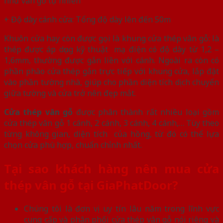
như vân gỗ tự nhiên
+ Độ dày cánh cửa: Tổng độ dày lên đến 50m
Khuôn cửa hay còn được gọi là khung cửa thép vân gỗ: là
thép được áp dụng kỹ thuật mạ điện có độ dày từ 1,2 –
1,6mm, thường được gắn liền với cánh. Ngoài ra còn có
phần phào cửa thép gắn trực tiếp với khung cửa, lắp đặt
vào phần tường nhà, giúp cho phần diện tích dịch chuyển
giữa tường và cửa trở nên đẹp mắt.
Cửa thép vân gỗ
được phân thành rất nhiều loại gồm
cửa thép vân gỗ 1 cánh, 2 cánh, 3 cánh, 4 cánh,… Tùy theo
từng không gian, diện tích của hồng, từ đó có thể lựa
chọn cửa phù hợp, chuẩn chỉnh nhất.
Tại sao khách hàng nên mua cửa
thép vân gỗ tại
GiaPhatDoor
?
Chúng tôi là đơn vị uy tín lâu năm trong lĩnh vực
cung cấp và phân phối cửa thép vân gỗ nói riêng và