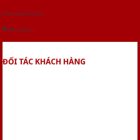
Yêu cầu gọi lại (3 phút)
Dành cho đại lý
ĐỐI TÁC KHÁCH HÀNG