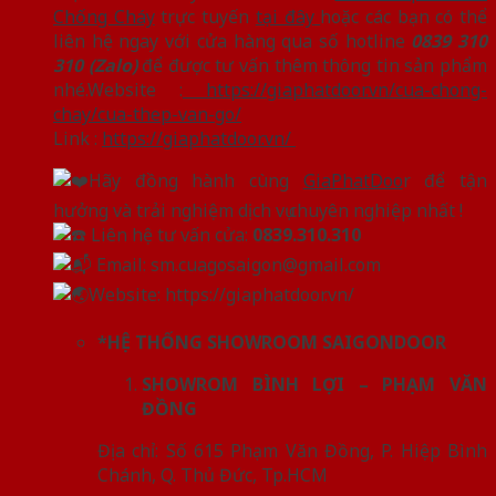
Chống Cháy
trực tuyến
tại đây
hoặc các bạn có thể
liên hệ ngay với cửa hàng qua số hotline
0839 310
310 (Zalo)
để được tư vấn thêm thông tin sản phẩm
nhé.Website :
https://giaphatdoor.vn/cua-chong-
chay/cua-thep-van-go/
Link :
https://giaphatdoor.vn/
Hãy đồng hành cùng
GiaPhatDoo
r để tận
hưởng và trải nghiệm dịch vụ chuyên nghiệp nhất !
Liên hệ tư vấn cửa:
0839.310.310
Email: sm.cuagosaigon@gmail.com
Website: https://giaphatdoor.vn/
*HỆ THỐNG SHOWROOM SAIGONDOOR
SHOWROM BÌNH LỢI – PHẠM VĂN
ĐỒNG
Địa chỉ: Số 615 Phạm Văn Đồng, P. Hiệp Bình
Chánh, Q. Thủ Đức, Tp.HCM