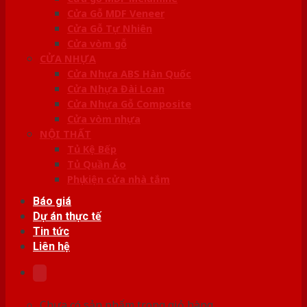
Cửa Gỗ MDF Veneer
Cửa Gỗ Tự Nhiên
Cửa vòm gỗ
CỬA NHỰA
Cửa Nhựa ABS Hàn Quốc
Cửa Nhựa Đài Loan
Cửa Nhựa Gỗ Composite
Cửa vòm nhựa
NỘI THẤT
Tủ Kệ Bếp
Tủ Quần Áo
Phụ kiện cửa nhà tắm
Báo giá
Dự án thực tế
Tin tức
Liên hệ
Chưa có sản phẩm trong giỏ hàng.