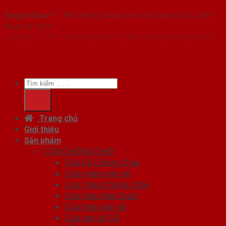
SaigonDoor™
- Hệ thống Showroom cửa hàng đầu Việt
Nam từ 2010
Copyright ⓒ 2010 – 2026 SaigonDoor™ | Đơn vị chủ quản SaigonDoor
Tìm
kiếm:
Trang chủ
Giới thiệu
Sản phẩm
CỬA CHỐNG CHÁY
Cửa Gỗ Chống Cháy
Cửa nhôm vân gỗ
Cửa Thép Chống Cháy
Cửa thép Hàn Quốc
Cửa thép vân gỗ
Cửa vân gỗ 5D