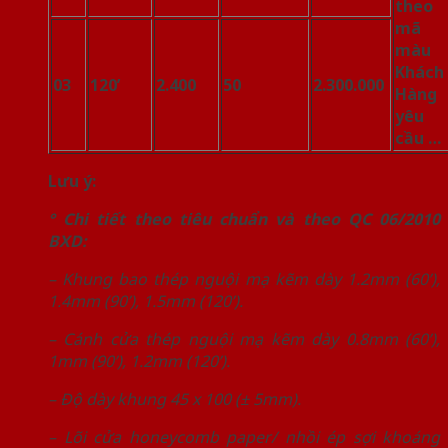
theo
mã
màu
Khách
03
120’
2.400
50
2.300.000
Hàng
yêu
cầu …
Lưu ý:
° Chi tiết theo tiêu chuẩn và theo QC 06/2010
BXD:
– Khung bao thép nguội mạ kẽm dày 1.2mm (60’),
1.4mm (90’), 1.5mm (120’).
– Cánh cửa thép nguội mạ kẽm dày 0.8mm (60’),
1mm (90’), 1.2mm (120’).
– Độ dày khung 45 x 100 (± 5mm).
– Lõi cửa honeycomb paper/ nhồi ép sợi khoáng