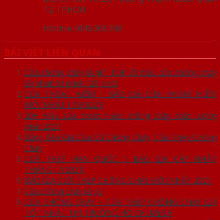
12, TP.HCM
Hotline: 0845.308.308
BÀI VIẾT LIÊN QUAN
Cửa chống cháy là gì?. TOP 30 mẫu cửa chống cháy
60 phút 90 phút 120 phút
CỬA THOÁT HIỂM | BÁO GIÁ CỬA THOÁT HIỂM
MỚI NHẤT [ 09/2021]
20+ Mẫu cửa thoát hiểm chống cháy chất lượng
nhất 2021
Bảng Báo Giá Cửa Gỗ Chống Cháy, Cửa Thép Chống
Cháy
CỬA THÉP HÀN QUỐC | BÁO GIÁ CẬP NHẬT
THÁNG [7/2021]
BÁO GIÁ CỬA THÉP CHỐNG CHÁY MỚI NHẤT 2021
Cửa chống cháy là gì?
CỬA CHỐNG CHÁY – CỬA THÉP CHỐNG CHÁY GIÁ
TỐT NHẤT THỊ TRƯỜNG HỒ CHÍ MINH